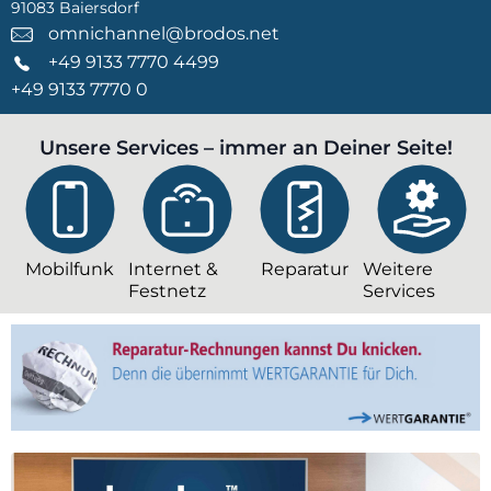
91083 Baiersdorf
omnichannel@brodos.net
+49 9133 7770 4499
+49 9133 7770 0
Unsere Services – immer an Deiner Seite!
Mobilfunk
Internet &
Reparatur
Weitere
Festnetz
Services