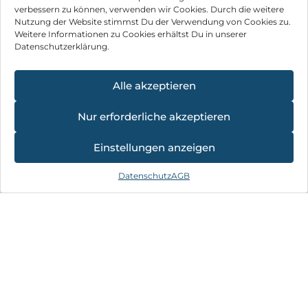
Das ultimative Duo für die kalte Jahreszeit!
verbessern zu können, verwenden wir Cookies. Durch die weitere
Der
Speedport
Smart 4 R2 und die
Nutzung der Website stimmst Du der Verwendung von Cookies zu.
MagentaTV
One
Premium TV-Box bringen die beste
Weitere Informationen zu Cookies erhältst Du in unserer
Unterhaltung zu dir nach Hause. Mach’s dir gemütlich
Datenschutzerklärung.
und genieße die coolsten Filme und Serien.
Schau gerne mal bei uns vorbei – wir freuen uns auf dich!
Alle akzeptieren
Mehr erfahren
Nur erforderliche akzeptieren
4.8
×
Einstellungen anzeigen
Hardware Angebote
★
★
★
★
★
21 Bewertungen
Datenschutz
AGB