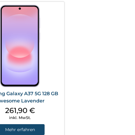
g Galaxy A37 5G 128 GB
wesome Lavender
261,90
€
inkl. MwSt.
Mehr erfahren