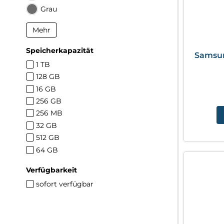
Grau
Mehr
Speicherkapazität
Samsun
1 TB
128 GB
16 GB
256 GB
256 MB
32 GB
512 GB
64 GB
Verfügbarkeit
sofort verfügbar