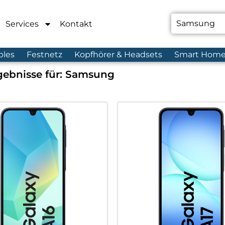
Services
Kontakt
bles
Festnetz
Kopfhörer & Headsets
Smart Hom
ebnisse für:
Samsung