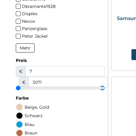
Dbramante1928
Displex
Samsung
Nevox
Panzerglass
Peter Jäckel
Mehr
Preis
€
€
Farbe
Beige, Gold
Schwarz
Blau
Braun