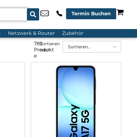
Termin Buchen
e
Netzwerk & Router
Zubehör
782
Sortieren
Produkt
nach
e