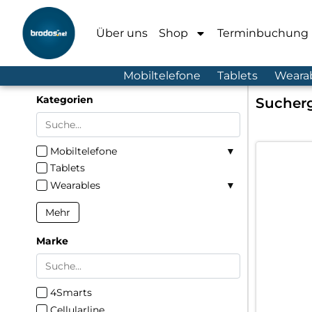
Über uns
Shop
Terminbuchung
Mobiltelefone
Tablets
Weara
Kategorien
Sucherg
Mobiltelefone
Tablets
Wearables
Mehr
Marke
4Smarts
Cellularline