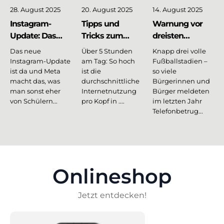
28. August 2025
20. August 2025
14. August 2025
Instagram-
Tipps und
Warnung vor
Update: Das
Tricks zum
dreisten
sind die neuen
sicher Surfen
Betrügern -
Das neue
Über 5 Stunden
Knapp drei volle
Features
hilfreiche Tipps
Instagram-Update
am Tag: So hoch
Fußballstadien –
ist da und Meta
ist die
zu deinem
so viele
macht das, was
durchschnittliche
Bürgerinnen und
Schutz
man sonst eher
Internetnutzung
Bürger meldeten
von Schülern...
pro Kopf in ....
im letzten Jahr
Telefonbetrug...
Onlineshop
Jetzt entdecken!