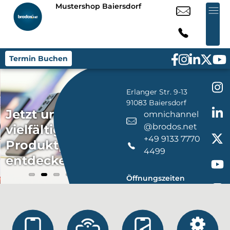
Mustershop Baiersdorf
Unsere
Termin Buchen
Services vor
Ort:
Erlanger Str. 9-13
Mustershop
Zuverlässige
91083 Baiersdorf
Baiersdorf
Jetzt unser
Reparaturen
Wir
omnichannel
@brodos.net
vielfältiges
und
pro
+49 9133 7770
Produktportfolio
persönliche
Ber
4499
entdecken!
Beratung
Ort
Öffnungszeiten
Mo. – Fr.:
09:00 – 20:00
Uhr
Sa.:
09:00 – 18:00
Uhr