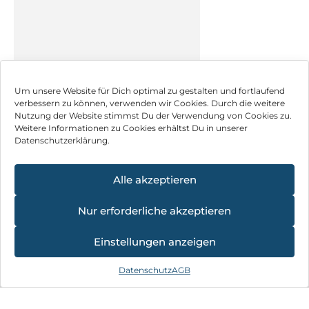
Um unsere Website für Dich optimal zu gestalten und fortlaufend
verbessern zu können, verwenden wir Cookies. Durch die weitere
Nutzung der Website stimmst Du der Verwendung von Cookies zu.
Weitere Informationen zu Cookies erhältst Du in unserer
Netzwerk & Router
Datenschutzerklärung.
Alle akzeptieren
Nur erforderliche akzeptieren
4.8
×
Einstellungen anzeigen
★
★
★
★
★
21 Bewertungen
Datenschutz
AGB