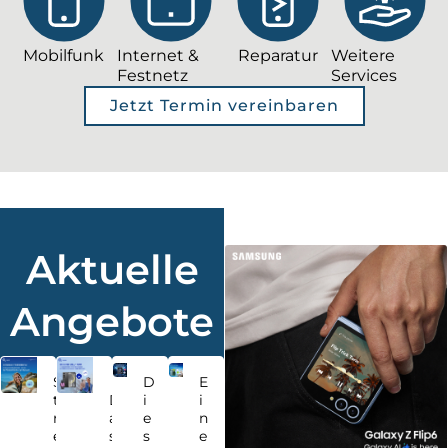
Mobilfunk
Internet &
Reparatur
Weitere
Festnetz
Services
Jetzt Termin vereinbaren
Aktuelle
Angebote
S
D
E
t
D
i
i
r
a
e
n
e
s
s
e