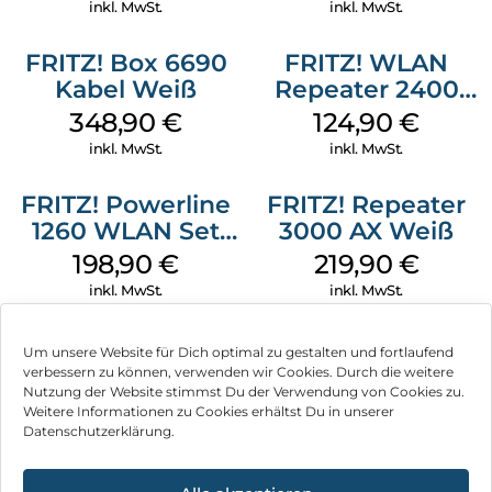
Weiß
reduzieren Ihre OPEX und CAPEX Kosten.
inkl. MwSt.
inkl. MwSt.
FRITZ! Box 6690
FRITZ! WLAN
Kabel Weiß
Repeater 2400
Weiß
348,90
€
124,90
€
inkl. MwSt.
inkl. MwSt.
FRITZ! Powerline
FRITZ! Repeater
1260 WLAN Set
3000 AX Weiß
Weiß
198,90
€
219,90
€
inkl. MwSt.
inkl. MwSt.
Um unsere Website für Dich optimal zu gestalten und fortlaufend
verbessern zu können, verwenden wir Cookies. Durch die weitere
Nutzung der Website stimmst Du der Verwendung von Cookies zu.
Impressum
Weitere Informationen zu Cookies erhältst Du in unserer
Datenschutzerklärung.
AGB
Datenschutz