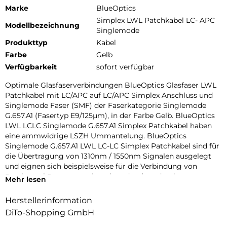
Marke
BlueOptics
Simplex LWL Patchkabel LC- APC
Modellbezeichnung
Singlemode
Produkttyp
Kabel
Farbe
Gelb
Verfügbarkeit
sofort verfügbar
Optimale Glasfaserverbindungen BlueOptics Glasfaser LWL
Patchkabel mit LC/APC auf LC/APC Simplex Anschluss und
Singlemode Faser (SMF) der Faserkategorie Singlemode
G.657.A1 (Fasertyp E9/125µm), in der Farbe Gelb. BlueOptics
LWL LCLC Singlemode G.657.A1 Simplex Patchkabel haben
eine ammwidrige LSZH Ummantelung. BlueOptics
Singlemode G.657.A1 LWL LC-LC Simplex Patchkabel sind für
die Übertragung von 1310nm / 1550nm Signalen ausgelegt
und eignen sich beispielsweise für die Verbindung von
Patchpanel Ports untereinander oder dem damit
Mehr lesen
verbundenen Anschluss von optischen Transceivern. Beste
Dämpfungswerte BlueOptics Singlemode G.657.A1 LWL LC-
Herstellerinformation
LC Simplex Patchkabel haben einen Dämpfungswert von
DiTo-Shopping GmbH
0,4dB pro Kilometer, eine geringe Eingangsdämpfung (Input
Loss) und eine hohe Rückussdämpfung (Return Loss).