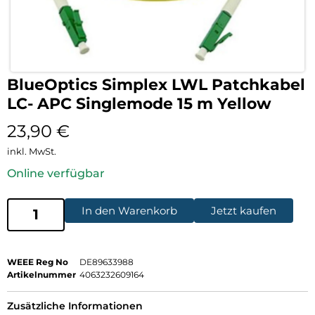
BlueOptics Simplex LWL Patchkabel
LC- APC Singlemode 15 m Yellow
23,90
€
inkl. MwSt.
Online verfügbar
In den Warenkorb
Jetzt kaufen
WEEE Reg No
DE89633988
Artikelnummer
4063232609164
Zusätzliche Informationen