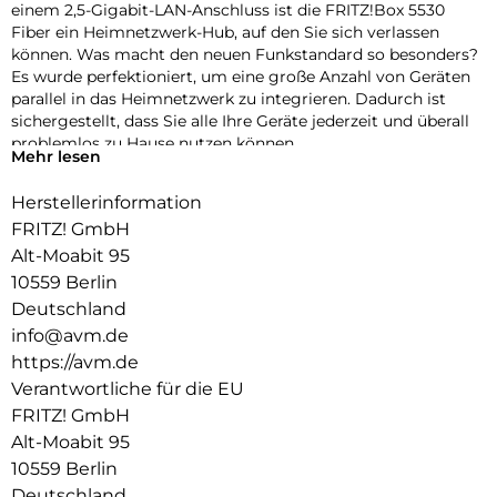
einem 2,5-Gigabit-LAN-Anschluss ist die FRITZ!Box 5530
Fiber ein Heimnetzwerk-Hub, auf den Sie sich verlassen
können. Was macht den neuen Funkstandard so besonders?
Es wurde perfektioniert, um eine große Anzahl von Geräten
parallel in das Heimnetzwerk zu integrieren. Dadurch ist
sichergestellt, dass Sie alle Ihre Geräte jederzeit und überall
problemlos zu Hause nutzen können.
Mehr lesen
Mesh-WLAN mit FRITZ:
Herstellerinformation
Die FRITZ!Box 5530 Fiber unterstützt Mesh-WLAN, sodass
FRITZ! GmbH
Ihre Videos, Musik und Fotos nahtlos in jeden Winkel Ihres
Alt-Moabit 95
Zuhauses, Ihrer Wohnung oder Ihres Büros gelangen. Wie
10559 Berlin
funktioniert es? Der FRITZ! Geräte arbeiten als Teil eines
einzigen Netzwerks zusammen, kommunizieren miteinander
Deutschland
und optimieren die drahtlose Geräte- und Netzwerknutzung.
info@avm.de
https://avm.de
Mit Mesh genießen Sie hohe Geschwindigkeiten beim Surfen,
Verantwortliche für die EU
Streamen oder Gaming. Anstatt auf atemberaubendes HD-
Fernsehen und Ihre Lieblingsmusik zu warten, warten Ihre
FRITZ! GmbH
Medien auf Sie.
Alt-Moabit 95
10559 Berlin
Direkt an jeden Glasfaseranschluss:
Deutschland