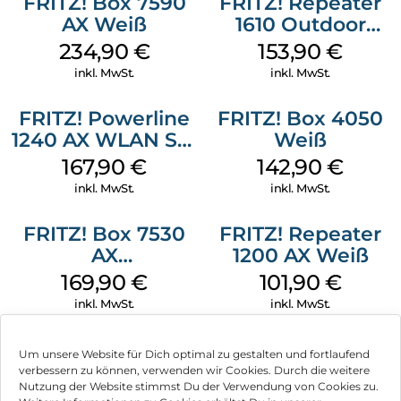
FRITZ! Box 7590
FRITZ! Repeater
FRITZ!OS ist die intuitive Benutzeroberfläche, mit der Sie die
AX Weiß
1610 Outdoor
einzelnen Komponenten einfach verwalten können. Durch
Weiß
kostenlose Updates erhalten Sie regelmäßig neue
234,90
€
153,90
€
Funktionen und mit den FRITZ!Apps können Sie auch
inkl. MwSt.
inkl. MwSt.
unterwegs sicher auf Ihr Heimnetz zugreifen.
FRITZ!Box sicherheitshalber:
FRITZ! Powerline
FRITZ! Box 4050
1240 AX WLAN Set
Weiß
Um Ihre Kommunikation und Daten vor unbefugtem Zugriff
zu schützen, verfügt die FRITZ!Box 5530 Fiber über ein
Weiß
167,90
€
142,90
€
ausgeklügeltes Sicherheitskonzept. AVM veröffentlicht
inkl. MwSt.
inkl. MwSt.
regelmäßig kostenlose Updates, um die Software auf dem
neuesten Stand zu halten und potenzielle Bedrohungen
sofort im Keim zu ersticken. Darüber hinaus sind Telefonie,
FRITZ! Box 7530
FRITZ! Repeater
drahtlose Verbindungen und die Einrichtung nach neuesten
AX
1200 AX Weiß
Standards vor unbefugtem Zugriff geschützt.
(Tarifvermarktung)
169,90
€
101,90
€
Weiß
inkl. MwSt.
inkl. MwSt.
Um unsere Website für Dich optimal zu gestalten und fortlaufend
verbessern zu können, verwenden wir Cookies. Durch die weitere
Nutzung der Website stimmst Du der Verwendung von Cookies zu.