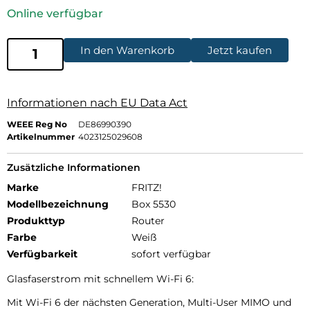
Online verfügbar
In den Warenkorb
Jetzt kaufen
Informationen nach EU Data Act
WEEE Reg No
DE86990390
Artikelnummer
4023125029608
Zusätzliche Informationen
Marke
FRITZ!
Modellbezeichnung
Box 5530
Produkttyp
Router
Farbe
Weiß
Verfügbarkeit
sofort verfügbar
Glasfaserstrom mit schnellem Wi-Fi 6:
Mit Wi-Fi 6 der nächsten Generation, Multi-User MIMO und