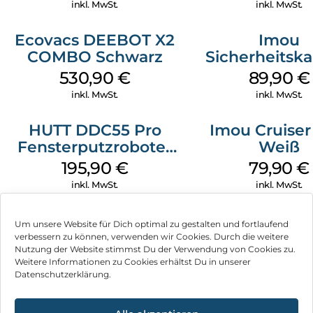
inkl. MwSt.
inkl. MwSt.
Ecovacs DEEBOT X2
Imou
COMBO Schwarz
Sicherheitsk
Draußen IPC-
530,90
€
89,90
€
Geschoss W
inkl. MwSt.
inkl. MwSt.
HUTT DDC55 Pro
Imou Cruiser
Fensterputzroboter
Weiß
Weiß
195,90
€
79,90
€
inkl. MwSt.
inkl. MwSt.
Um unsere Website für Dich optimal zu gestalten und fortlaufend
verbessern zu können, verwenden wir Cookies. Durch die weitere
Nutzung der Website stimmst Du der Verwendung von Cookies zu.
Impressum
Weitere Informationen zu Cookies erhältst Du in unserer
Datenschutzerklärung.
AGB
Datenschutz