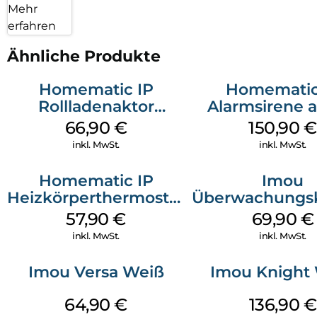
Mehr
erfahren
Ähnliche Produkte
Homematic IP
Homematic
Rollladenaktor
Alarmsirene 
Unterputz Weiß
Weiß
66,90
€
150,90
€
inkl. MwSt.
inkl. MwSt.
Homematic IP
Imou
Heizkörperthermostat
Überwachungs
Weiß
Rex 3D 3K Sc
57,90
€
69,90
€
inkl. MwSt.
inkl. MwSt.
Imou Versa Weiß
Imou Knight
64,90
€
136,90
€