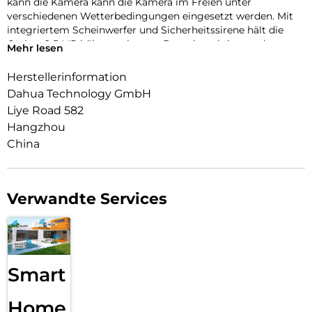
kann die Kamera kann die Kamera im Freien unter
verschiedenen Wetterbedingungen eingesetzt werden. Mit
integriertem Scheinwerfer und Sicherheitssirene hält die
Cruiser 2 5 MP hält ungebetene Besucher aktiv von dem
Mehr lesen
fern, was Ihnen wichtig ist.
Herstellerinformation
Dahua Technology GmbH
Liye Road 582
Hangzhou
China
Verwandte Services
Smart
Home