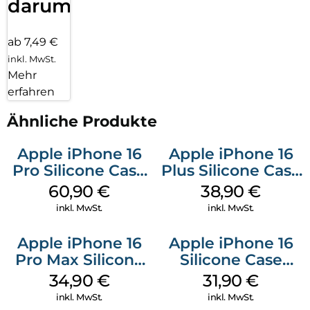
darum!
ab 7,49 €
inkl. MwSt.
Mehr
erfahren
Ähnliche Produkte
Apple iPhone 16
Apple iPhone 16
Pro Silicone Case
Plus Silicone Case
MagSafe Stone
MagSafe Denim
60,90
€
38,90
€
Gray
inkl. MwSt.
inkl. MwSt.
Apple iPhone 16
Apple iPhone 16
Pro Max Silicone
Silicone Case
Case MagSafe
MagSafe Fuchsia
34,90
€
31,90
€
Denim
inkl. MwSt.
inkl. MwSt.