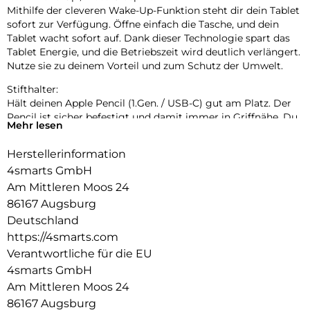
Mithilfe der cleveren Wake-Up-Funktion steht dir dein Tablet
sofort zur Verfügung. Öffne einfach die Tasche, und dein
Tablet wacht sofort auf. Dank dieser Technologie spart das
Tablet Energie, und die Betriebszeit wird deutlich verlängert.
Nutze sie zu deinem Vorteil und zum Schutz der Umwelt.
Stifthalter:
Hält deinen Apple Pencil (1.Gen. / USB-C) gut am Platz. Der
Pencil ist sicher befestigt und damit immer in Griffnähe. Du
Mehr lesen
musst nicht mehr befürchten, es zu verlieren. Darüber
hinaus ist es dank der weichen Schutzhülle und der
Herstellerinformation
Schutzklappe vor Beschädigungen und Kratzern geschützt.
4smarts GmbH
Mehrstufige Standfunktion:
Am Mittleren Moos 24
Die Folio-Schutzhülle ermöglicht eine stabile Nutzung des
86167 Augsburg
Geräts mit zwei Betrachtungswinkeln für den Video- und den
Deutschland
Tastaturmodus. Die Schreib- und Betrachtungswinkel
https://4smarts.com
entsprechen den Anforderungen des täglichen Gebrauchs
und sind somit praktisch und komfortabel. Die Möglichkeit,
Verantwortliche für die EU
das Tablet zu benutzen, ohne es ständig in der Hand halten
4smarts GmbH
zu müssen, macht den täglichen Gebrauch des Geräts viel
Am Mittleren Moos 24
komfortabler und ermöglicht eine bequeme Sicht auf den
86167 Augsburg
Bildschirm für die Filmwiedergabe.