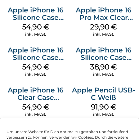
Apple iPhone 16
Apple iPhone 16
Silicone Case
Pro Max Clear
MagSafe Black
Case MagSafe
54,90
€
29,90
€
Transparent
inkl. MwSt.
inkl. MwSt.
Apple iPhone 16
Apple iPhone 16
Silicone Case
Silicone Case
MagSafe Lake
MagSafe
54,90
€
38,90
€
Green
Ultramarine
inkl. MwSt.
inkl. MwSt.
Apple iPhone 16
Apple Pencil USB-
Clear Case
C Weiß
MagSafe
54,90
€
91,90
€
Transparent
inkl. MwSt.
inkl. MwSt.
Um unsere Website für Dich optimal zu gestalten und fortlaufend
verbessern zu können, verwenden wir Cookies. Durch die weitere