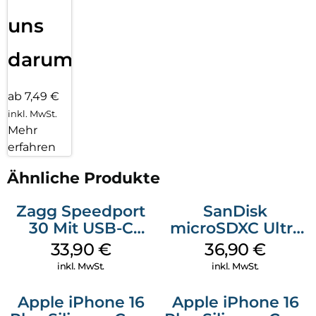
uns
darum!
ab 7,49 €
inkl. MwSt.
Mehr
erfahren
Ähnliche Produkte
Zagg Speedport
SanDisk
30 Mit USB-C
microSDXC Ultra
Kabel Weiß
128 GB + Adapter
33,90
€
36,90
€
Mobile
inkl. MwSt.
inkl. MwSt.
Apple iPhone 16
Apple iPhone 16