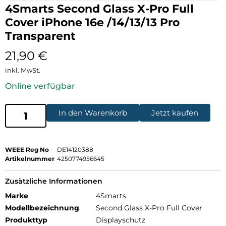
4Smarts Second Glass X-Pro Full
Cover iPhone 16e /14/13/13 Pro
Transparent
21,90
€
inkl. MwSt.
Online verfügbar
In den Warenkorb
Jetzt kaufen
WEEE Reg No
DE14120388
Artikelnummer
4250774956645
Zusätzliche Informationen
Marke
4Smarts
Modellbezeichnung
Second Glass X-Pro Full Cover
Produkttyp
Displayschutz