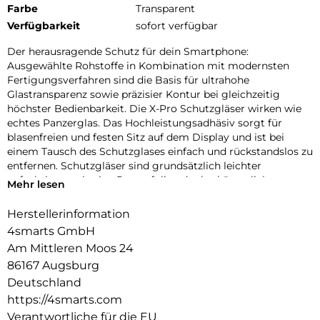
Farbe
Transparent
Verfügbarkeit
sofort verfügbar
Der herausragende Schutz für dein Smartphone:
Ausgewählte Rohstoffe in Kombination mit modernsten
Fertigungsverfahren sind die Basis für ultrahohe
Glastransparenz sowie präzisier Kontur bei gleichzeitig
höchster Bedienbarkeit. Die X-Pro Schutzgläser wirken wie
echtes Panzerglas. Das Hochleistungsadhäsiv sorgt für
blasenfreien und festen Sitz auf dem Display und ist bei
einem Tausch des Schutzglases einfach und rückstandslos zu
entfernen. Schutzgläser sind grundsätzlich leichter
aufzubringen als eine Panzerfolie oder herkömmliche
Mehr lesen
Schutzfolie. Die Gläser der X-Pro Serie sind „Case-friendly“,
d.h. kompatibel mit den gängigen Schutzhüllen.
Herstellerinformation
4smarts GmbH
Frame4smarts:
Mit dem Easy-Assist Montagerahmen geht bei der
Am Mittleren Moos 24
Anbringung des X-Pro Displayschutz „nichts mehr schief”.
86167 Augsburg
Perfekte Positionierung, blitzschnelle Montage – ein
Deutschland
Kinderspiel für alle!
https://4smarts.com
Fullcover4smarts:
Verantwortliche für die EU