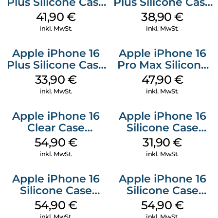
Plus Silicone Case
Plus Silicone Case
MagSafe Stone
MagSafe Denim
41,90
€
38,90
€
Gray
inkl. MwSt.
inkl. MwSt.
Apple iPhone 16
Apple iPhone 16
Plus Silicone Case
Pro Max Silicone
MagSafe Lake
Case MagSafe
33,90
€
47,90
€
Green
Black
inkl. MwSt.
inkl. MwSt.
Apple iPhone 16
Apple iPhone 16
Clear Case
Silicone Case
MagSafe
MagSafe Fuchsia
54,90
€
31,90
€
Transparent
inkl. MwSt.
inkl. MwSt.
Apple iPhone 16
Apple iPhone 16
Silicone Case
Silicone Case
MagSafe Lake
MagSafe Black
54,90
€
54,90
€
Green
inkl. MwSt.
inkl. MwSt.