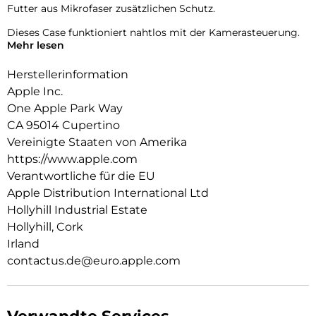
Futter aus Mikrofaser zusätzlichen Schutz.
Dieses Case funktioniert nahtlos mit der Kamerasteuerung.
Mehr lesen
Es kommt mit Saphirglas mit einer leitenden Schicht, die die
Bewegungen deines Fingers zur Kamerasteuerung
Herstellerinformation
überträgt.
Apple Inc.
Mit integrierten Magneten, die sich perfekt am iPhone 16
One Apple Park Way
ausrichten, hält das Case ganz einfach und sorgt für
CA 95014 Cupertino
schnelleres kabel­loses Laden. Lass dein iPhone beim Laden
einfach im Case und docke dein MagSafe Ladegerät an oder
Vereinigte Staaten von Amerika
leg es auf dein Qi2 oder Qi zertifiziertes Ladegerät.
https://www.apple.com
Verantwortliche für die EU
Wie jedes von Apple entwickelte Case durchläuft es im Laufe
Apple Distribution International Ltd
des Design‑ und Fertigungs­prozesses Tausende von
Teststunden. Deshalb sieht es nicht nur großartig aus,
Hollyhill Industrial Estate
sondern ist auch dafür gemacht, dein iPhone vor Kratzern
Hollyhill, Cork
und bei Stürzen zu schützen.
Irland
contactus.de@euro.apple.com