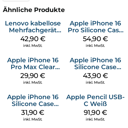
Ähnliche Produkte
Lenovo kabellose
Apple iPhone 16
Mehrfachgerät
Pro Silicone Case
Luna Grey
MagSafe Black
42,90
€
54,90
€
inkl. MwSt.
inkl. MwSt.
Apple iPhone 16
Apple iPhone 16
Pro Max Clear
Silicone Case
Case MagSafe
MagSafe Plum
29,90
€
43,90
€
Transparent
inkl. MwSt.
inkl. MwSt.
Apple iPhone 16
Apple Pencil USB-
Silicone Case
C Weiß
MagSafe Fuchsia
31,90
€
91,90
€
inkl. MwSt.
inkl. MwSt.