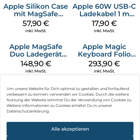
Apple Silikon Case
Apple 60W USB-C
mit MagSafe
Ladekabel 1 m
iPhone 14 Pro
Weiß
57,90
€
17,90
€
(PRODUCT)RED
inkl. MwSt.
inkl. MwSt.
Apple MagSafe
Apple Magic
Duo Ladegerät
Keyboard Folio
Weiß
iPad 10.9″ (10.Gen.)
148,90
€
293,90
€
Weiß
inkl. MwSt.
inkl. MwSt.
Um unsere Website für Dich optimal zu gestalten und fortlaufend
verbessern zu können, verwenden wir Cookies. Durch die weitere
Nutzung der Website stimmst Du der Verwendung von Cookies zu.
Impressum
Weitere Informationen zu Cookies erhältst Du in unserer
Datenschutzerklärung.
AGB
Datenschutz
Alle akzeptieren
Vertrag widerrufen