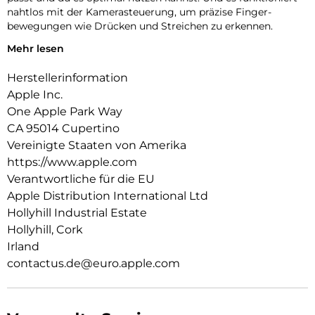
nahtlos mit der Kamera­steuerung, um präzise Finger­
bewegungen wie Drücken und Streichen zu erkennen.
Mehr lesen
Innen‑ und Außenseite sind mit einer kratzfesten
Beschichtung versehen. Und alle Materialien und
Herstellerinformation
Beschichtungen wurden optimiert, um zu verhindern, dass
das Case mit der Zeit vergilbt.
Apple Inc.
One Apple Park Way
Mit integrierten Magneten, die sich perfekt am iPhone 17 Pro
CA 95014 Cupertino
ausrichten, hält das Case ganz einfach und sorgt für
schnelleres kabelloses Laden. Lass dein iPhone beim Laden
Vereinigte Staaten von Amerika
einfach im Case und docke dein MagSafe Ladegerät an. Oder
https://www.apple.com
leg es auf dein Qi2.2- oder Qi zertifiziertes Ladegerät.
Verantwortliche für die EU
Apple Distribution International Ltd
Wie jedes von Apple entwickelte Case durchläuft es im Laufe
des Design‑ und Fertigungs­prozesses Tausende von
Hollyhill Industrial Estate
Teststunden. Deshalb sieht es nicht nur großartig aus,
Hollyhill, Cork
sondern schützt dein iPhone auch vor Kratzern und bei
Irland
Stürzen.
contactus.de@euro.apple.com