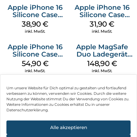
Apple iPhone 16
Apple iPhone 16
Silicone Case
Silicone Case
MagSafe
MagSafe Fuchsia
38,90
€
31,90
€
Ultramarine
inkl. MwSt.
inkl. MwSt.
Apple iPhone 16
Apple MagSafe
Silicone Case
Duo Ladegerät
MagSafe Lake
Weiß
54,90
€
148,90
€
Green
inkl. MwSt.
inkl. MwSt.
Um unsere Website für Dich optimal zu gestalten und fortlaufend
verbessern zu können, verwenden wir Cookies. Durch die weitere
Nutzung der Website stimmst Du der Verwendung von Cookies zu.
Impressum
Weitere Informationen zu Cookies erhältst Du in unserer
Datenschutzerklärung.
AGB
Datenschutz
Alle akzeptieren