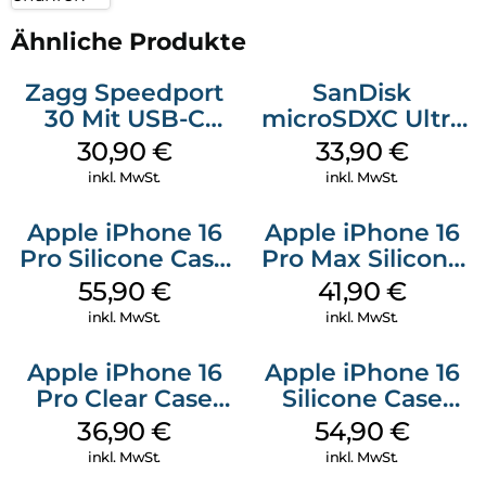
Ähnliche Produkte
Zagg Speedport
SanDisk
30 Mit USB-C
microSDXC Ultra
Kabel Weiß
128 GB + Adapter
30,90
€
33,90
€
Mobile
inkl. MwSt.
inkl. MwSt.
Apple iPhone 16
Apple iPhone 16
Pro Silicone Case
Pro Max Silicone
MagSafe Stone
Case MagSafe
55,90
€
41,90
€
Gray
Ultramarine
inkl. MwSt.
inkl. MwSt.
Apple iPhone 16
Apple iPhone 16
Pro Clear Case
Silicone Case
MagSafe
MagSafe Black
36,90
€
54,90
€
Transparent
inkl. MwSt.
inkl. MwSt.