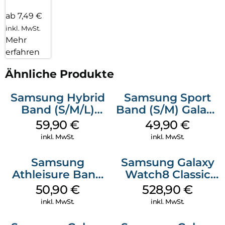
ab 7,49 €
inkl. MwSt.
Mehr
erfahren
Ähnliche Produkte
Samsung Hybrid
Samsung Sport
Band (S/M/L)
Band (S/M) Galaxy
Galaxy
Watch8/Watch8
59,90
€
49,90
€
Watch8/Watch8
Classic White
inkl. MwSt.
inkl. MwSt.
Classic Blue
Samsung
Samsung Galaxy
Athleisure Band
Watch8 Classic
(M/L) Galaxy
Black
50,90
€
528,90
€
Watch8/Watch8
inkl. MwSt.
inkl. MwSt.
Classic Green