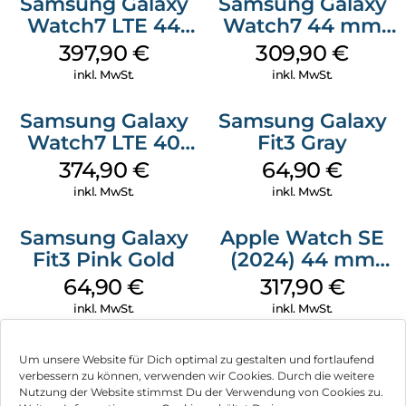
Samsung Galaxy
Samsung Galaxy
Watch7 LTE 44
Watch7 44 mm
mm Green
Green
397,90
€
309,90
€
inkl. MwSt.
inkl. MwSt.
Samsung Galaxy
Samsung Galaxy
Watch7 LTE 40
Fit3 Gray
mm Cream
374,90
€
64,90
€
inkl. MwSt.
inkl. MwSt.
Samsung Galaxy
Apple Watch SE
Fit3 Pink Gold
(2024) 44 mm
GPS + Cellular
64,90
€
317,90
€
(Sportarmband
inkl. MwSt.
inkl. MwSt.
Mitternacht M/L)
Mitternacht
Um unsere Website für Dich optimal zu gestalten und fortlaufend
verbessern zu können, verwenden wir Cookies. Durch die weitere
Nutzung der Website stimmst Du der Verwendung von Cookies zu.