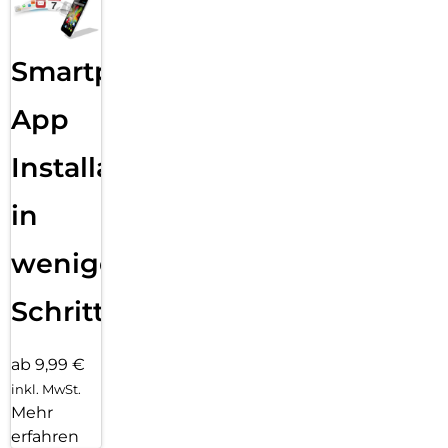
einfach anpassbaren Zifferblättern und einer großen Auswahl
an Armbändern in unterschiedlichen Farben, Stilen und
Materialien.
Smartphone
App
Installation
in
wenigen
Schritten
ab 9,99 €
inkl. MwSt.
Mehr
erfahren