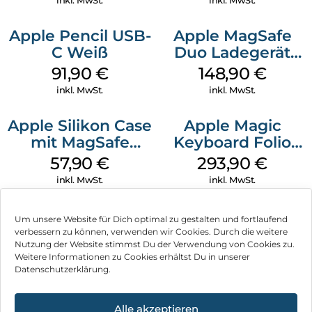
inkl. MwSt.
inkl. MwSt.
Apple Pencil USB-
Apple MagSafe
C Weiß
Duo Ladegerät
Weiß
91,90
€
148,90
€
inkl. MwSt.
inkl. MwSt.
Apple Silikon Case
Apple Magic
mit MagSafe
Keyboard Folio
iPhone 14 Pro
iPad 10.9″ (10.Gen.)
57,90
€
293,90
€
(PRODUCT)RED
Weiß
inkl. MwSt.
inkl. MwSt.
Um unsere Website für Dich optimal zu gestalten und fortlaufend
verbessern zu können, verwenden wir Cookies. Durch die weitere
Nutzung der Website stimmst Du der Verwendung von Cookies zu.
Impressum
Weitere Informationen zu Cookies erhältst Du in unserer
Datenschutzerklärung.
AGB
Datenschutz
Alle akzeptieren