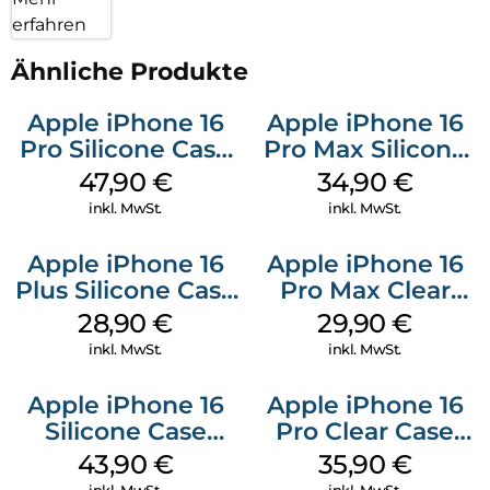
erfahren
Ähnliche Produkte
Apple iPhone 16
Apple iPhone 16
Pro Silicone Case
Pro Max Silicone
MagSafe Denim
Case MagSafe
47,90
€
34,90
€
Denim
inkl. MwSt.
inkl. MwSt.
Apple iPhone 16
Apple iPhone 16
Plus Silicone Case
Pro Max Clear
MagSafe Black
Case MagSafe
28,90
€
29,90
€
Transparent
inkl. MwSt.
inkl. MwSt.
Apple iPhone 16
Apple iPhone 16
Silicone Case
Pro Clear Case
MagSafe Plum
MagSafe
43,90
€
35,90
€
Transparent