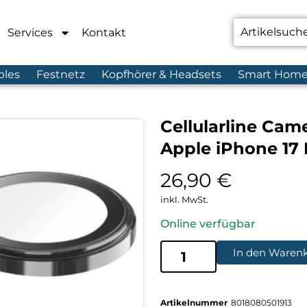
Services
Kontakt
bles
Festnetz
Kopfhörer & Headsets
Smart Hom
Cellularline Cam
Apple iPhone 17 
26,90
€
inkl. MwSt.
Online verfügbar
In den Waren
Artikelnummer
8018080501913