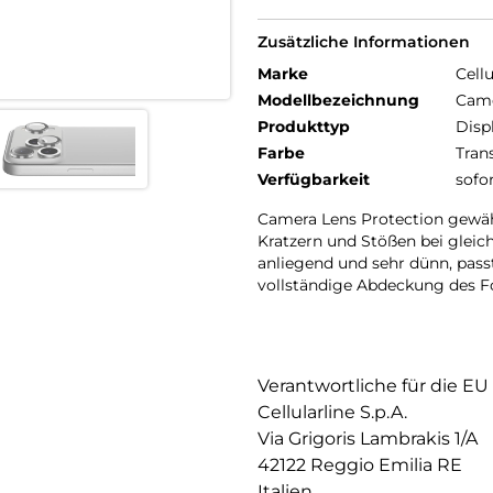
Zusätzliche Informationen
Marke
Cellu
Modellbezeichnung
Came
Produkttyp
Disp
Farbe
Tran
Verfügbarkeit
sofo
Camera Lens Protection gewäh
Kratzern und Stößen bei gleich
anliegend und sehr dünn, passt
vollständige Abdeckung des F
Verantwortliche für die EU
Cellularline S.p.A.
Via Grigoris Lambrakis 1/A
42122 Reggio Emilia RE
Italien