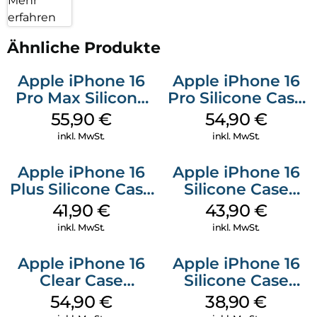
Mehr
erfahren
Ähnliche Produkte
Apple iPhone 16
Apple iPhone 16
Pro Max Silicone
Pro Silicone Case
Case MagSafe
MagSafe Black
55,90
€
54,90
€
Stone Gray
inkl. MwSt.
inkl. MwSt.
Apple iPhone 16
Apple iPhone 16
Plus Silicone Case
Silicone Case
MagSafe Stone
MagSafe Plum
41,90
€
43,90
€
Gray
inkl. MwSt.
inkl. MwSt.
Apple iPhone 16
Apple iPhone 16
Clear Case
Silicone Case
MagSafe
MagSafe
54,90
€
38,90
€
Transparent
Ultramarine