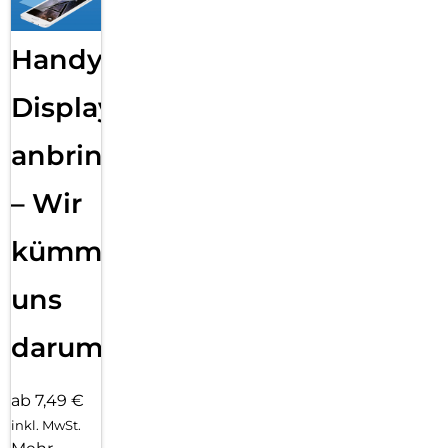
Handy
Displayfolie
anbringen
– Wir
kümmern
uns
darum!
ab 7,49 €
inkl. MwSt.