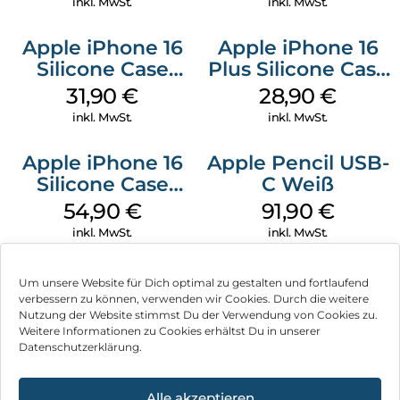
inkl. MwSt.
inkl. MwSt.
Apple iPhone 16
Apple iPhone 16
Silicone Case
Plus Silicone Case
MagSafe Fuchsia
MagSafe Black
31,90
€
28,90
€
inkl. MwSt.
inkl. MwSt.
Apple iPhone 16
Apple Pencil USB-
Silicone Case
C Weiß
MagSafe Black
54,90
€
91,90
€
inkl. MwSt.
inkl. MwSt.
Um unsere Website für Dich optimal zu gestalten und fortlaufend
verbessern zu können, verwenden wir Cookies. Durch die weitere
Nutzung der Website stimmst Du der Verwendung von Cookies zu.
Impressum
Weitere Informationen zu Cookies erhältst Du in unserer
Datenschutzerklärung.
AGB
Datenschutz
Alle akzeptieren