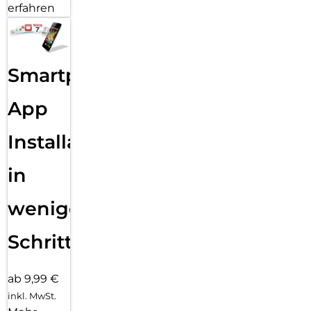
schiefes Aufliegen der Schutzfolie auf dem Display, keine
erfahren
verdeckten Öffnungen für Lautsprecher oder Mikrofone und
erst recht keine Blasen unter der Displayfolie.
Smartphone
App
Installation
in
wenigen
Schritten
ab 9,99 €
inkl. MwSt.