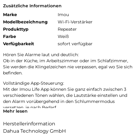
Zusätzliche Informationen
Marke
Imou
Modellbezeichnung
Wi-Fi-Verstärker
Produkttyp
Repeater
Farbe
Weiß
Verfügbarkeit
sofort verfügbar
Hören Sie Alarme laut und deutlich:
Ob in der Küche, im Arbeitszimmer oder im Schlafzimmer,
Sie werden die Klingelzeichen nie verpassen, egal wo Sie sich
befinden.
Vollständige App-Steuerung:
Mit der Imou Life App können Sie ganz einfach zwischen 3
verschiedenen Tönen wählen, die Lautstärke einstellen und
den Alarm vorübergehend in den Schlummermodus
versetzen, je nach Bedarf.
Mehr lesen
Duale Antenne:
Herstellerinformation
Es wird eine 2,4-GHz-WLAN-Netzwerkverbindung unterstützt
und mit den zwei Antennen wird eine große Reichweite
Dahua Technology GmbH
abgedeckt.