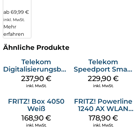
ab 69,99 €
inkl. MwSt.
Mehr
erfahren
Ähnliche Produkte
Telekom
Telekom
Digitalisierungsbox
Speedport Smart
Smart 2
4 R2 Schwarz
237,90
€
229,90
€
Telefonanlage und
inkl. MwSt.
inkl. MwSt.
Wi-Fi 6 Weiß
FRITZ! Box 4050
FRITZ! Powerline
Weiß
1240 AX WLAN
Set Weiß
168,90
€
178,90
€
inkl. MwSt.
inkl. MwSt.