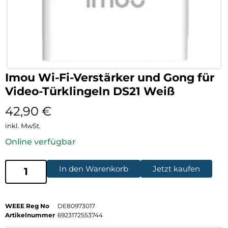
Imou Wi-Fi-Verstärker und Gong für
Video-Türklingeln DS21 Weiß
42,90
€
inkl. MwSt.
Online verfügbar
In den Warenkorb
Jetzt kaufen
WEEE Reg No
DE80973017
Artikelnummer
6923172553744