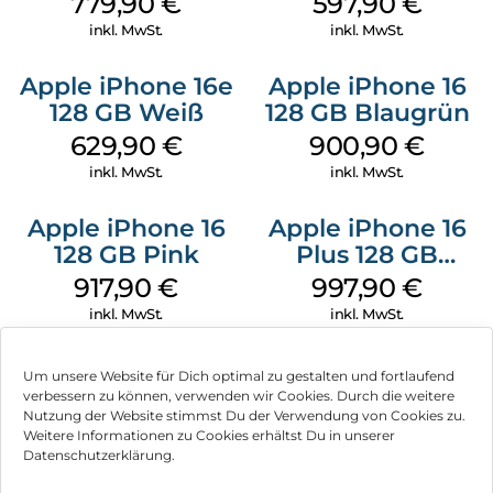
779,90
€
597,90
€
inkl. MwSt.
inkl. MwSt.
Apple iPhone 16e
Apple iPhone 16
128 GB Weiß
128 GB Blaugrün
629,90
€
900,90
€
inkl. MwSt.
inkl. MwSt.
Apple iPhone 16
Apple iPhone 16
128 GB Pink
Plus 128 GB
Schwarz
917,90
€
997,90
€
inkl. MwSt.
inkl. MwSt.
Um unsere Website für Dich optimal zu gestalten und fortlaufend
verbessern zu können, verwenden wir Cookies. Durch die weitere
Nutzung der Website stimmst Du der Verwendung von Cookies zu.
Impressum
Weitere Informationen zu Cookies erhältst Du in unserer
Datenschutzerklärung.
AGB