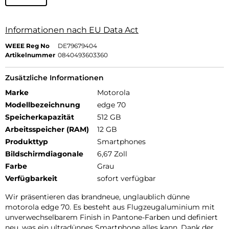
Informationen nach EU Data Act
WEEE Reg No
DE79679404
Artikelnummer
0840493603360
Zusätzliche Informationen
Marke
Motorola
Modellbezeichnung
edge 70
Speicherkapazität
512 GB
Arbeitsspeicher (RAM)
12 GB
Produkttyp
Smartphones
Bildschirmdiagonale
6,67 Zoll
Farbe
Grau
Verfügbarkeit
sofort verfügbar
Wir präsentieren das brandneue, unglaublich dünne
motorola edge 70. Es besteht aus Flugzeugaluminium mit
unverwechselbarem Finish in Pantone-Farben und definiert
neu, was ein ultradünnes Smartphone alles kann. Dank der