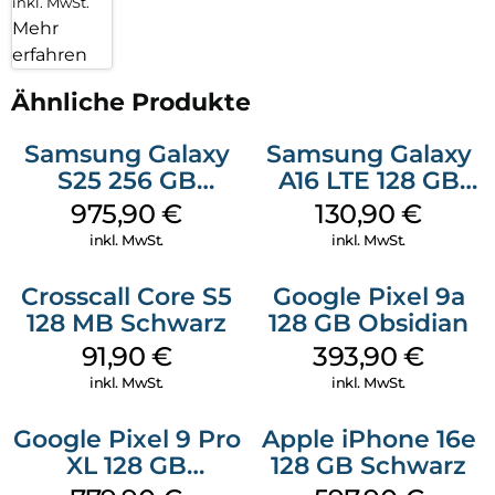
inkl. MwSt.
Mehr
erfahren
Ähnliche Produkte
Samsung Galaxy
Samsung Galaxy
S25 256 GB
A16 LTE 128 GB
Icyblue
Black
975,90
€
130,90
€
inkl. MwSt.
inkl. MwSt.
Crosscall Core S5
Google Pixel 9a
128 MB Schwarz
128 GB Obsidian
91,90
€
393,90
€
inkl. MwSt.
inkl. MwSt.
Google Pixel 9 Pro
Apple iPhone 16e
XL 128 GB
128 GB Schwarz
Obsidian