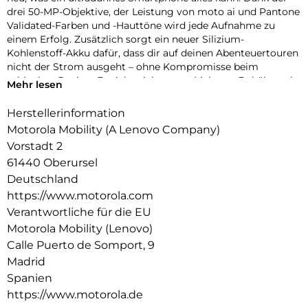
drei 50-MP-Objektive, der Leistung von moto ai und Pantone
Validated-Farben und -Hauttöne wird jede Aufnahme zu
einem Erfolg. Zusätzlich sorgt ein neuer Silizium-
Kohlenstoff-Akku dafür, dass dir auf deinen Abenteuertouren
nicht der Strom ausgeht – ohne Kompromisse beim
schlanken Design. Es sieht nicht nur schick aus. Es hält auch
Mehr lesen
besonders lange. Auf den Unterwasserschutz und die
Widerstandsfähigkeit gemäß Militär-Standard kannst du
Herstellerinformation
dich verlassen. Auf dem 6, 7-Zoll-Super-HD-Display (1220p /
Motorola Mobility (A Lenovo Company)
1,5K) siehst du alles unglaublich detailliert. Darüber hinaus
Vorstadt 2
kommt es mit der Leistung der Snapdragon 7 der 4.
61440 Oberursel
Generation und jeder Menge Speicherplatz. Damit übertrifft
das motorola edge 70 alle Erwartungen.
Deutschland
https://www.motorola.com
Verantwortliche für die EU
Motorola Mobility (Lenovo)
Calle Puerto de Somport, 9
Madrid
Spanien
https://www.motorola.de