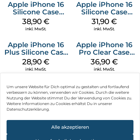
Apple iPhone 16
Apple iPhone 16
Silicone Case
Silicone Case
MagSafe
MagSafe Fuchsia
38,90
€
31,90
€
Ultramarine
inkl. MwSt.
inkl. MwSt.
Apple iPhone 16
Apple iPhone 16
Plus Silicone Case
Pro Clear Case
MagSafe Black
MagSafe
28,90
€
36,90
€
Transparent
inkl. MwSt.
inkl. MwSt.
Um unsere Website für Dich optimal zu gestalten und fortlaufend
verbessern zu können, verwenden wir Cookies. Durch die weitere
Nutzung der Website stimmst Du der Verwendung von Cookies zu.
Impressum
Weitere Informationen zu Cookies erhältst Du in unserer
Datenschutzerklärung.
AGB
Datenschutz
Alle akzeptieren
Vertrag widerrufen