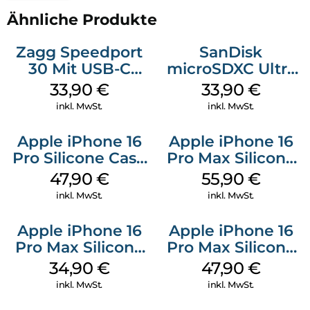
Ähnliche Produkte
Zagg Speedport
SanDisk
30 Mit USB-C
microSDXC Ultra
Kabel Weiß
128 GB + Adapter
33,90
€
33,90
€
Mobile
inkl. MwSt.
inkl. MwSt.
Apple iPhone 16
Apple iPhone 16
Pro Silicone Case
Pro Max Silicone
MagSafe Denim
Case MagSafe
47,90
€
55,90
€
Stone Gray
inkl. MwSt.
inkl. MwSt.
Apple iPhone 16
Apple iPhone 16
Pro Max Silicone
Pro Max Silicone
Case MagSafe
Case MagSafe
34,90
€
47,90
€
Denim
Black
inkl. MwSt.
inkl. MwSt.