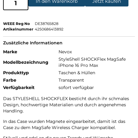
In den Warenkorb
Jetzt kaufen
WEEE Reg No
DE38765828
Artikelnummer
4250686413892
Zusätzliche Informationen
Marke
Nevox
StyleShell SHOCKFlex MagSafe
Modellbezeichnung
iPhone 16 Pro Max
Produkttyp
Taschen & Hüllen
Farbe
Transparent
Verfügbarkeit
sofort verfügbar
Das STYLESHELL SHOCKFLEX besticht durch ihr schmales
Design, hochwertige Materialien und durch angenehmes
Handling.
In das Case wurden Magnete eingearbeitet, damit ist das
Case zu dem MagSafe Wireless Charger kompatibel.