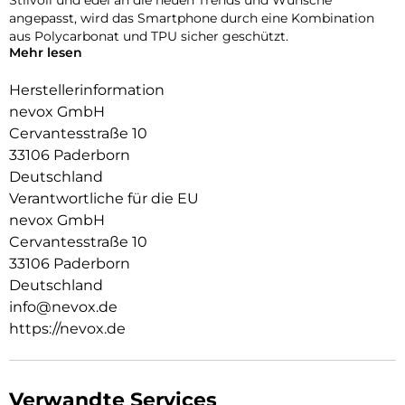
Stilvoll und edel an die neuen Trends und Wünsche
angepasst, wird das Smartphone durch eine Kombination
aus Polycarbonat und TPU sicher geschützt.
Mehr lesen
Das flexible TPU Material an den Flanken schützt zuverlässig
vor Stürzen.
Herstellerinformation
nevox GmbH
Das Display ist durch die seitlichen Flanken geschützt.
Cervantesstraße 10
Durch das verwendete Material ist diese komplett
33106 Paderborn
Transparent und bringt jegliche Farbe des Smartphones,
Deutschland
passend zur Geltung.
Verantwortliche für die EU
Die Anschlüsse, Knöpfe und Kamera bleiben voll zugänglich.
nevox GmbH
Cervantesstraße 10
Hochwertiges Schmutzabweisendes Material und
Schockproof durch eingearbeitete Luftpolster in den Ecken.
33106 Paderborn
Deutschland
info@nevox.de
https://nevox.de
Verwandte Services