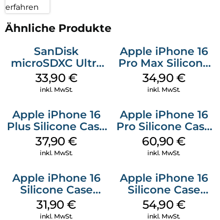
erfahren
Ähnliche Produkte
SanDisk
Apple iPhone 16
microSDXC Ultra
Pro Max Silicone
128 GB + Adapter
Case MagSafe
33,90
€
34,90
€
Mobile
Denim
inkl. MwSt.
inkl. MwSt.
Apple iPhone 16
Apple iPhone 16
Plus Silicone Case
Pro Silicone Case
MagSafe Lake
MagSafe Stone
37,90
€
60,90
€
Green
Gray
inkl. MwSt.
inkl. MwSt.
Apple iPhone 16
Apple iPhone 16
Silicone Case
Silicone Case
MagSafe Fuchsia
MagSafe Black
31,90
€
54,90
€
inkl. MwSt.
inkl. MwSt.