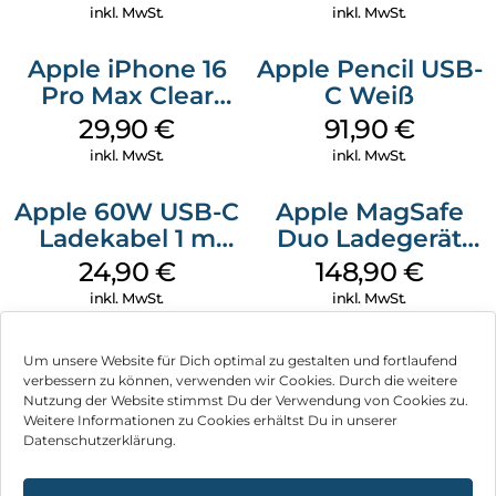
Ultramarine
Green
inkl. MwSt.
inkl. MwSt.
Apple iPhone 16
Apple Pencil USB-
Pro Max Clear
C Weiß
Case MagSafe
29,90
€
91,90
€
Transparent
inkl. MwSt.
inkl. MwSt.
Apple 60W USB-C
Apple MagSafe
Ladekabel 1 m
Duo Ladegerät
Weiß
Weiß
24,90
€
148,90
€
inkl. MwSt.
inkl. MwSt.
Um unsere Website für Dich optimal zu gestalten und fortlaufend
verbessern zu können, verwenden wir Cookies. Durch die weitere
Nutzung der Website stimmst Du der Verwendung von Cookies zu.
Impressum
Weitere Informationen zu Cookies erhältst Du in unserer
Datenschutzerklärung.
AGB