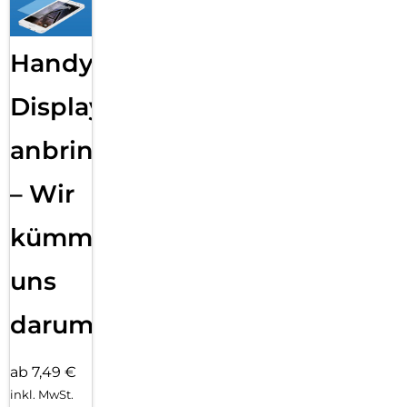
Handy
Displayfolie
anbringen
– Wir
kümmern
uns
darum!
ab 7,49 €
inkl. MwSt.