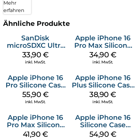
Mehr
erfahren
Ähnliche Produkte
SanDisk
Apple iPhone 16
microSDXC Ultra
Pro Max Silicone
128 GB + Adapter
Case MagSafe
33,90
€
34,90
€
Mobile
Denim
inkl. MwSt.
inkl. MwSt.
Apple iPhone 16
Apple iPhone 16
Pro Silicone Case
Plus Silicone Case
MagSafe Stone
MagSafe Denim
55,90
€
38,90
€
Gray
inkl. MwSt.
inkl. MwSt.
Apple iPhone 16
Apple iPhone 16
Pro Max Silicone
Silicone Case
Case MagSafe
MagSafe Lake
41,90
€
54,90
€