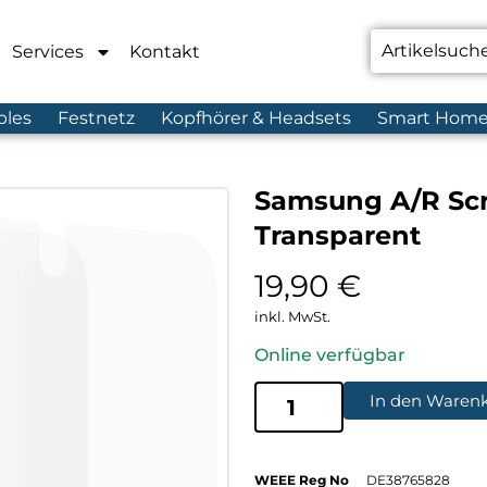
Services
Kontakt
bles
Festnetz
Kopfhörer & Headsets
Smart Hom
Samsung A/R Scr
Transparent
19,90
€
inkl. MwSt.
Online verfügbar
In den Waren
WEEE Reg No
DE38765828