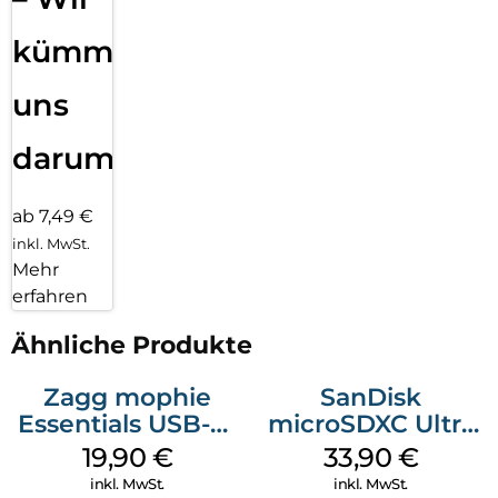
kümmern
uns
darum!
ab 7,49 €
inkl. MwSt.
Mehr
erfahren
Ähnliche Produkte
Zagg mophie
SanDisk
Essentials USB-C-
microSDXC Ultra
20W Charger PD
128 GB + Adapter
19,90
€
33,90
€
Weiß
Mobile
inkl. MwSt.
inkl. MwSt.