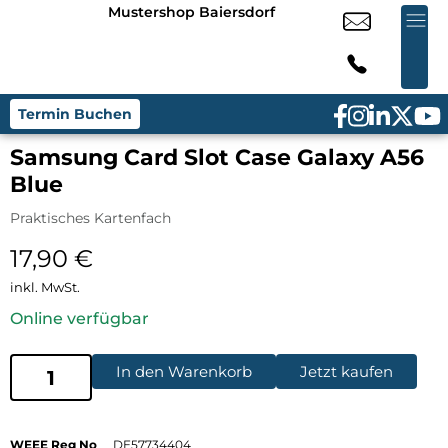
Mustershop Baiersdorf
Termin Buchen
Samsung Card Slot Case Galaxy A56
Blue
Praktisches Kartenfach
17,90
€
inkl. MwSt.
Online verfügbar
In den Warenkorb
Jetzt kaufen
WEEE Reg No
DE57734404