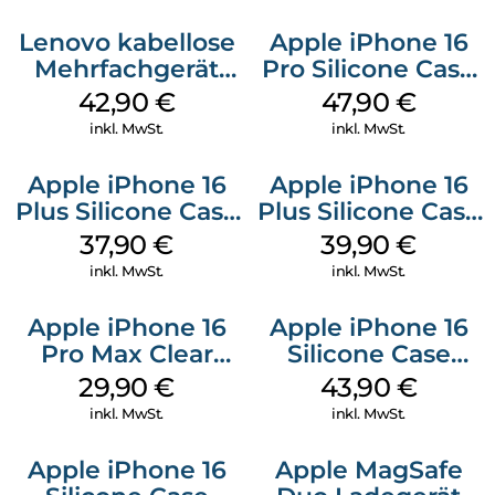
Lenovo kabellose
Apple iPhone 16
Mehrfachgerät
Pro Silicone Case
Luna Grey
MagSafe Denim
42,90
€
47,90
€
inkl. MwSt.
inkl. MwSt.
Apple iPhone 16
Apple iPhone 16
Plus Silicone Case
Plus Silicone Case
MagSafe Lake
MagSafe Plum
37,90
€
39,90
€
Green
inkl. MwSt.
inkl. MwSt.
Apple iPhone 16
Apple iPhone 16
Pro Max Clear
Silicone Case
Case MagSafe
MagSafe Plum
29,90
€
43,90
€
Transparent
inkl. MwSt.
inkl. MwSt.
Apple iPhone 16
Apple MagSafe