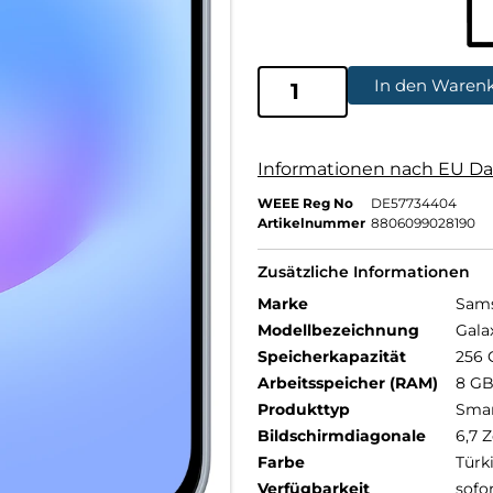
In den Waren
Informationen nach EU Da
WEEE Reg No
DE57734404
Artikelnummer
8806099028190
Zusätzliche Informationen
Marke
Sam
Modellbezeichnung
Gala
Speicherkapazität
256 
Arbeitsspeicher (RAM)
8 G
Produkttyp
Sma
Bildschirmdiagonale
6,7 Z
Farbe
Türk
Verfügbarkeit
sofo