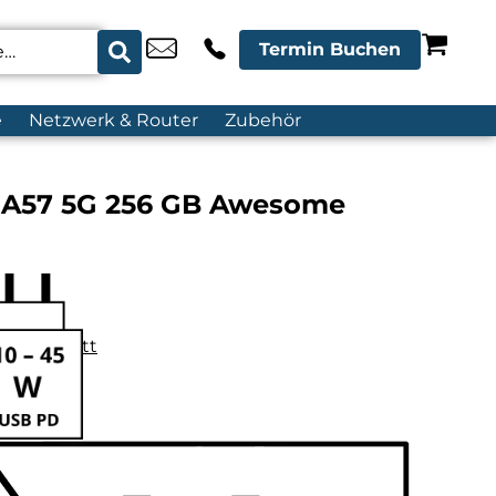
Termin Buchen
e
Netzwerk & Router
Zubehör
 A57 5G 256 GB Awesome
datenblatt