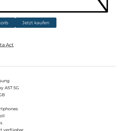
korb
Jetzt kaufen
ta Act
sung
xy A57 5G
GB
B
rtphones
oll
is
rt verfügbar