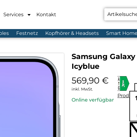
Services
Kontakt
bles
Festnetz
Kopfhörer & Headsets
Smart Hom
Samsung Galaxy
Icyblue
569,90
€
inkl. MwSt.
Produkt
Online verfügbar