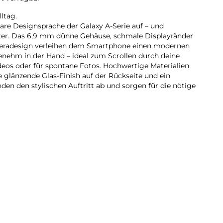
ltag.
lare Designsprache der Galaxy A-Serie auf – und
iter. Das 6,9 mm dünne Gehäuse, schmale Displayränder
meradesign verleihen dem Smartphone einen modernen
genehm in der Hand – ideal zum Scrollen durch deine
eos oder für spontane Fotos. Hochwertige Materialien
he glänzende Glas-Finish auf der Rückseite und ein
en den stylischen Auftritt ab und sorgen für die nötige
rt jetzt auch mit der Galaxy A-Serie: Dank der intuitiven
 5G kannst du fließend in deine Szenen hineinzoomen.
 Übergänge zwischen den Zoomstufen, sodass deine
rken. So findest du schnell den passenden Bildausschnitt
u detailreichen Close-ups.
laxy A57 5G überfüllte Datenautobahnen und nutzt das
ger ausgelastet ist als andere Frequenzen. Dadurch
dungen ohne Störungen und Ruckler profitieren – auch
g online sind. Ob Streaming, Gaming oder Downloads: Mit