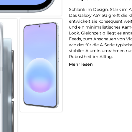
Schlank im Design. Stark im Al
Das Galaxy A57 5G greift die k
entwickelt sie konsequent we
und ein minimalistisches Ka
Look. Gleichzeitig liegt es an
Feeds, zum Anschauen von Vid
wie das für die A-Serie typisc
stabiler Aluminiumrahmen rund
Robustheit im Alltag.
Mehr lesen
Fließend zoomen
Ruckelfreies Zoomen funktionie
Zoomsteuerung des Galaxy A57
Die Kamera ermöglicht sanfte
Videos stabil und natürlich wi
– von dynamischer Action hin z
Auf der Überholspur
Mit Wi-Fi 6E verlässt dein Ga
moderne 6-GHz-Band, das weni
kannst du von stabilen Verbin
wenn viele Geräte gleichzeiti