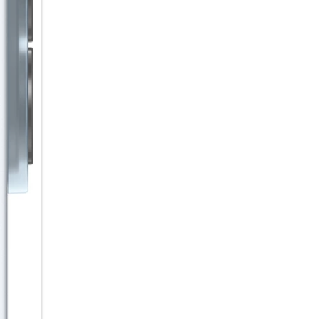
dem Galaxy A57 5G bleibst du 
Deine Motive im Fokus
Gruppen-Selfies, die alle von i
Funktion kannst du für jede 
Aufnahmen ohne geschlossene
Details in deinen Aufnahmen s
verfeinert automatisch Elemen
Lieblingsstimmung für deine B
Lichteinstellungen einfach als
Videos an.
Eine Anfrage, vieles erledigt
Mit der tief in deinem Galaxy A
Anfrage erledigen – ohne dass
Beispiel einen ermin aus eine
gleichzeitig einen Alarm in de
Samsung Notes direkt mit den
Alltag von flexiblen AI-Agente
bevorzugten Agenten einfach p
AI im Hintergrund für dich arb
Sound, der verbindet