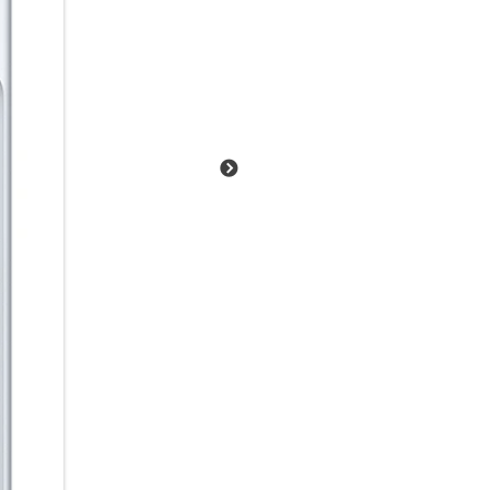
Warum alleine hören, wenn 
Auracast kannst du Audioinhal
Empfänger in der Nähe übertra
Starte einfach einen Broadcast
Video mit Ton anzuschauen. Pr
Einfach über das Smartphone v
empfangen.
Lange Energie. Kurze Ladepau
Von der ersten Nachricht am 
5.000-mAh Akku begleitet dich
bietet dir dabei bis zu 29 St
nachgeladen werden muss, brin
Galaxy A57 5G schnell wieder a