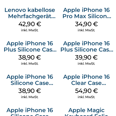
Lenovo kabellose
Apple iPhone 16
Mehrfachgerät
Pro Max Silicone
Luna Grey
Case MagSafe
42,90
€
34,90
€
Denim
inkl. MwSt.
inkl. MwSt.
Apple iPhone 16
Apple iPhone 16
Plus Silicone Case
Plus Silicone Case
MagSafe Denim
MagSafe Plum
38,90
€
39,90
€
inkl. MwSt.
inkl. MwSt.
Apple iPhone 16
Apple iPhone 16
Silicone Case
Clear Case
MagSafe
MagSafe
38,90
€
54,90
€
Ultramarine
Transparent
inkl. MwSt.
inkl. MwSt.
Apple iPhone 16
Apple Magic