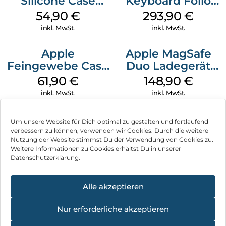
Silicone Case
Keyboard Folio
MagSafe Black
iPad 10.9″ (10.Gen.)
54,90
€
293,90
€
Weiß
inkl. MwSt.
inkl. MwSt.
Apple
Apple MagSafe
Feingewebe Case
Duo Ladegerät
iPhone 15 Pro
Weiß
61,90
€
148,90
€
MagSafe Schwarz
inkl. MwSt.
inkl. MwSt.
Um unsere Website für Dich optimal zu gestalten und fortlaufend
verbessern zu können, verwenden wir Cookies. Durch die weitere
Nutzung der Website stimmst Du der Verwendung von Cookies zu.
Impressum
Weitere Informationen zu Cookies erhältst Du in unserer
Datenschutzerklärung.
AGB
Datenschutz
Alle akzeptieren
Vertrag widerrufen
Nur erforderliche akzeptieren
Hinweis zur Batterieentsorgung