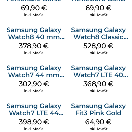
(M/L) Galaxy
(S/M) Galaxy
69,90
€
69,90
€
Watch8/Watch8
Watch8/Watch8
inkl. MwSt.
inkl. MwSt.
Classic Graphite
Classic Sage
Samsung Galaxy
Samsung Galaxy
Watch8 40 mm
Watch8 Classic
Graphite
Black
378,90
€
528,90
€
inkl. MwSt.
inkl. MwSt.
Samsung Galaxy
Samsung Galaxy
Watch7 44 mm
Watch7 LTE 40
Green
mm Cream
302,90
€
368,90
€
inkl. MwSt.
inkl. MwSt.
Samsung Galaxy
Samsung Galaxy
Watch7 LTE 44
Fit3 Pink Gold
mm Silver
398,90
€
64,90
€
inkl. MwSt.
inkl. MwSt.