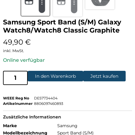
Samsung Sport Band (S/M) Galaxy
Watch8/Watch8 Classic Graphite
49,90
€
inkl. MwSt.
Online verfügbar
In den Warenkorb
Jetzt kaufen
WEEE Reg No
DE57734404
Artikelnummer
8806097460893
Zusätzliche Informationen
Marke
Samsung
Modellbezeichnung
Sport Band (S/M)