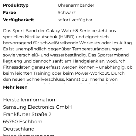
Produkttyp
Uhrenarmbänder
Farbe
Schwarz
Verfügbarkeit
sofort verfügbar
Das Sport Band der Galaxy Watch8-Serie besteht aus
speziellen Nitrilkautschuk (HNBR) und eignet sich
hervorragend für schweißtreibende Workouts oder im Alltag.
Es ist unempfindlich gegenüber Temperaturänderungen,
sowie verschleiß- und wasserbeständig. Das Sportarmband
liegt eng und dennoch sanft am Handgelenk an, wodurch
Fitnessdaten genau erfasst werden können – unabhängig, ob
beim leichten Training oder beim Power-Workout. Durch
den neuen Schnellverschluss, kannst du innerhalb von
Sekunden das Band ohne weitere Hilfsmittel und mit nur
Mehr lesen
einem Knopfdruck wechseln. Wähle ein Armband das zu
deinem Stil passt und verleihe deiner Galaxy Watch8 |
Herstellerinformation
Watch8 Classic einen persönlichen Touch.
Samsung Electronics GmbH
Frankfurter Straße 2
65760 Eschborn
Deutschland