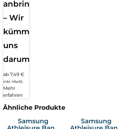
anbringen
– Wir
kümmern
uns
darum!
ab 7,49 €
inkl. MwSt.
Mehr
erfahren
Ähnliche Produkte
Samsung
Samsung
Athleisure Band
Athleisure Band