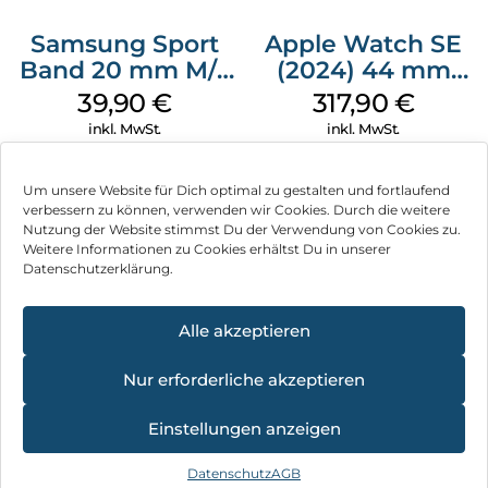
Samsung Sport
Apple Watch SE
Band 20 mm M/L
(2024) 44 mm
Galaxy Watch4
GPS + Cellular
39,90
€
317,90
€
Serie Graphite
(Sportarmband
inkl. MwSt.
inkl. MwSt.
Mitternacht M/L)
Mitternacht
Um unsere Website für Dich optimal zu gestalten und fortlaufend
verbessern zu können, verwenden wir Cookies. Durch die weitere
Nutzung der Website stimmst Du der Verwendung von Cookies zu.
Impressum
Weitere Informationen zu Cookies erhältst Du in unserer
Datenschutzerklärung.
AGB
Datenschutz
Alle akzeptieren
Vertrag widerrufen
Nur erforderliche akzeptieren
Hinweis zur Batterieentsorgung
4.8
×
Einstellungen anzeigen
Newsletter
★
★
★
★
★
21 Bewertungen
Datenschutz
AGB
©
2026
, Brodos AG – All Rights Reserved.