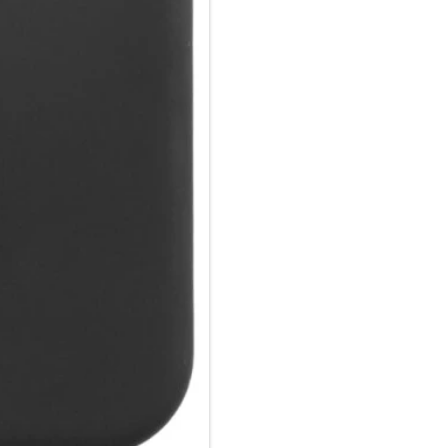
verhindern somit Kratzer bei 
Mikrofaser-Innenfutter sorgt 
und frei von Kratzern bleibt.
Passgenau & funktional: Die pa
nur uneingeschränkten Zugriff
sondern überzeugt auch durch
Designs liegt sie angenehm un
erhöht. Mit dieser Hülle kanns
ohne Kompromisse bei Schutz