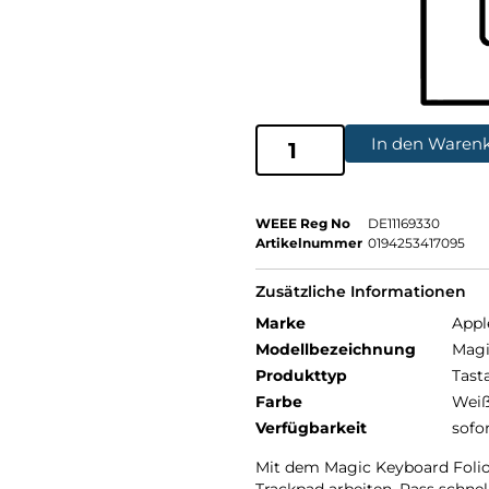
In den Waren
WEEE Reg No
DE11169330
Artikelnummer
0194253417095
Zusätzliche Informationen
Marke
Appl
Modellbezeichnung
Magi
Produkttyp
Tast
Farbe
Wei
Verfügbarkeit
sofo
Mit dem Magic Keyboard Foli