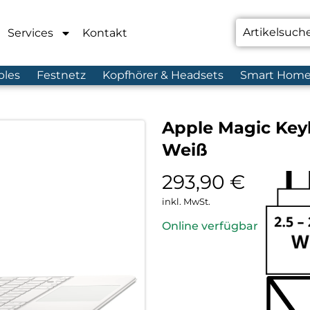
Services
Kontakt
bles
Festnetz
Kopfhörer & Headsets
Smart Hom
Apple Magic Keyb
Weiß
293,90
€
inkl. MwSt.
Online verfügbar