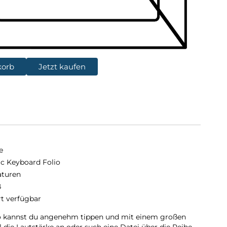
korb
Jetzt kaufen
e
c Keyboard Folio
aturen
ß
rt verfügbar
o kannst du angenehm tippen und mit einem großen