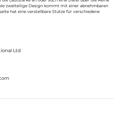
l die Lautstärke an oder such eine Datei über die Reihe
ible zweiteilige Design kommt mit einer abnehmbaren
eite hat eine verstellbare Stütze für verschiedene
tional Ltd
.com