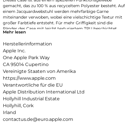
Dieses Case ist aus einem speziellen Funktions­gewebe
gemacht, das zu 100 % aus recyceltem Polyester besteht. Auf
einem Jacquard­webstuhl werden mehrfarbige Garne
miteinander verwoben, wobei eine vielschichtige Textur mit
großer Farbtiefe entsteht. Für mehr Griffigkeit sind die
Ränder des Case mit leicht texturiertem TPU beschichtet.
Mehr lesen
Die Tasten aus elegantem eloxiertem Aluminium sorgen für
präzises und schnelles Feedback.
Herstellerinformation
Mit zwei Verbindungs­punkten lässt sich dieses Case sicher
Apple Inc.
am Crossbody Band befestigen. So kannst du dein iPhone
One Apple Park Way
entspannt freihändig tragen.
CA 95014 Cupertino
Mit integrierten Magneten, die sich perfekt am iPhone 17 Pro
Vereinigte Staaten von Amerika
ausrichten, hält das Case ganz einfach und sorgt für
https://www.apple.com
schnelleres kabel­loses Laden. Lass dein iPhone beim Laden
Verantwortliche für die EU
einfach im Case und docke dein MagSafe Ladegerät an oder
Apple Distribution International Ltd
leg es auf dein Qi2.2 oder Qi zertifiziertes Ladegerät.
Hollyhill Industrial Estate
Wie jedes von Apple entwickelte Case durchläuft es im Laufe
Hollyhill, Cork
des Design‑ und Fertigungs­prozesses Tausende von
Irland
Teststunden. Deshalb sieht es nicht nur großartig aus,
contactus.de@euro.apple.com
sondern ist auch dafür gemacht, dein iPhone vor Kratzern
und bei Stürzen zu schützen.