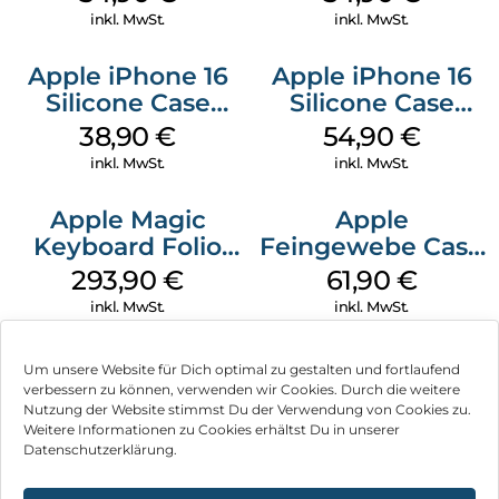
Denim
inkl. MwSt.
inkl. MwSt.
Apple iPhone 16
Apple iPhone 16
Silicone Case
Silicone Case
MagSafe
MagSafe Lake
38,90
€
54,90
€
Ultramarine
Green
inkl. MwSt.
inkl. MwSt.
Apple Magic
Apple
Keyboard Folio
Feingewebe Case
iPad 10.9″ (10.Gen.)
iPhone 15 Pro
293,90
€
61,90
€
Weiß
MagSafe Schwarz
inkl. MwSt.
inkl. MwSt.
Um unsere Website für Dich optimal zu gestalten und fortlaufend
verbessern zu können, verwenden wir Cookies. Durch die weitere
Nutzung der Website stimmst Du der Verwendung von Cookies zu.
Impressum
Weitere Informationen zu Cookies erhältst Du in unserer
Datenschutzerklärung.
AGB