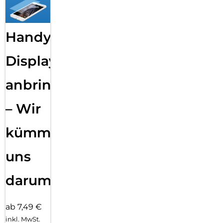
Handy
Displayfolie
anbringen
– Wir
kümmern
uns
darum!
ab 7,49 €
inkl. MwSt.