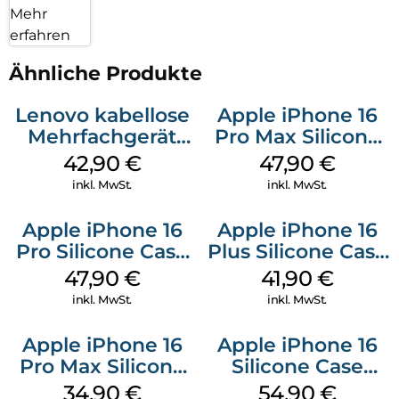
Mehr
erfahren
Ähnliche Produkte
Lenovo kabellose
Apple iPhone 16
Mehrfachgerät
Pro Max Silicone
Luna Grey
Case MagSafe
42,90
€
47,90
€
Black
inkl. MwSt.
inkl. MwSt.
Apple iPhone 16
Apple iPhone 16
Pro Silicone Case
Plus Silicone Case
MagSafe Denim
MagSafe Stone
47,90
€
41,90
€
Gray
inkl. MwSt.
inkl. MwSt.
Apple iPhone 16
Apple iPhone 16
Pro Max Silicone
Silicone Case
Case MagSafe
MagSafe Black
34,90
€
54,90
€