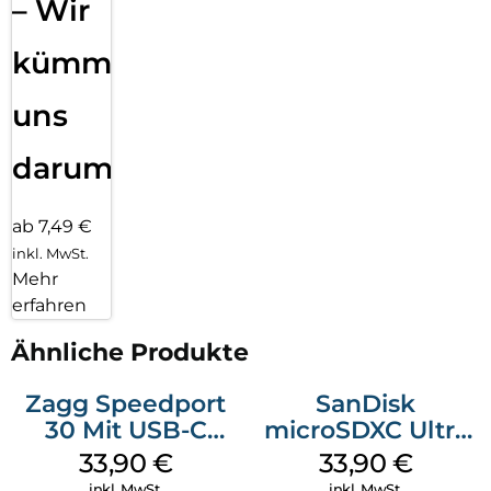
– Wir
kümmern
uns
darum!
ab 7,49 €
inkl. MwSt.
Mehr
erfahren
Ähnliche Produkte
Zagg Speedport
SanDisk
30 Mit USB-C
microSDXC Ultra
Kabel Weiß
128 GB + Adapter
33,90
€
33,90
€
Mobile
inkl. MwSt.
inkl. MwSt.