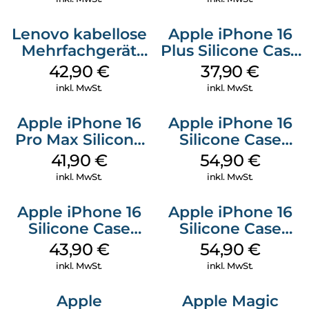
Lenovo kabellose
Apple iPhone 16
Mehrfachgerät
Plus Silicone Case
Luna Grey
MagSafe Lake
42,90
€
37,90
€
Green
inkl. MwSt.
inkl. MwSt.
Apple iPhone 16
Apple iPhone 16
Pro Max Silicone
Silicone Case
Case MagSafe
MagSafe Black
41,90
€
54,90
€
Ultramarine
inkl. MwSt.
inkl. MwSt.
Apple iPhone 16
Apple iPhone 16
Silicone Case
Silicone Case
MagSafe Plum
MagSafe Lake
43,90
€
54,90
€
Green
inkl. MwSt.
inkl. MwSt.
Apple
Apple Magic