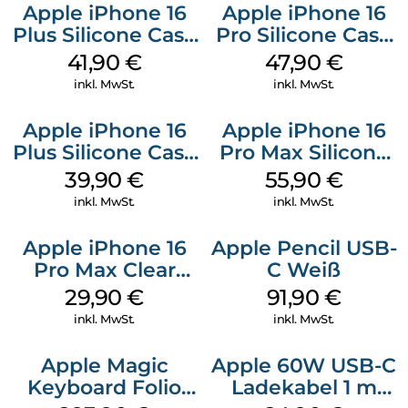
Apple iPhone 16
Apple iPhone 16
Plus Silicone Case
Pro Silicone Case
MagSafe Stone
MagSafe Denim
41,90
€
47,90
€
Gray
inkl. MwSt.
inkl. MwSt.
Apple iPhone 16
Apple iPhone 16
Plus Silicone Case
Pro Max Silicone
MagSafe Plum
Case MagSafe
39,90
€
55,90
€
Stone Gray
inkl. MwSt.
inkl. MwSt.
Apple iPhone 16
Apple Pencil USB-
Pro Max Clear
C Weiß
Case MagSafe
29,90
€
91,90
€
Transparent
inkl. MwSt.
inkl. MwSt.
Apple Magic
Apple 60W USB-C
Keyboard Folio
Ladekabel 1 m