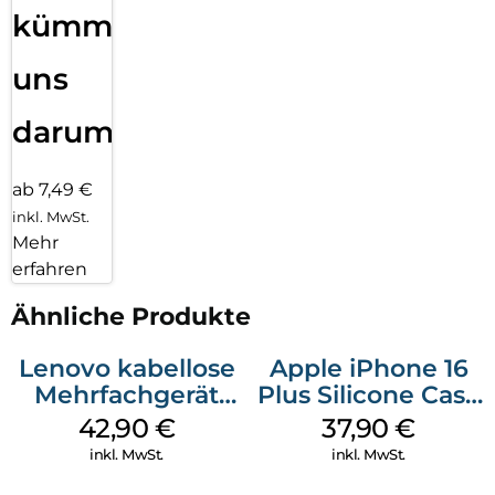
kümmern
uns
darum!
ab 7,49 €
inkl. MwSt.
Mehr
erfahren
Ähnliche Produkte
Lenovo kabellose
Apple iPhone 16
Mehrfachgerät
Plus Silicone Case
Luna Grey
MagSafe Lake
42,90
€
37,90
€
Green
inkl. MwSt.
inkl. MwSt.