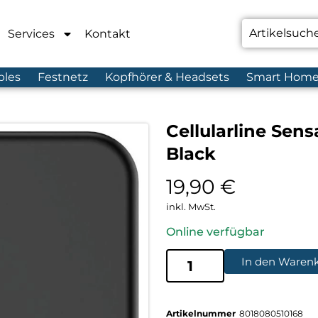
Services
Kontakt
bles
Festnetz
Kopfhörer & Headsets
Smart Hom
Cellularline Sen
Black
19,90
€
inkl. MwSt.
Online verfügbar
In den Waren
Artikelnummer
8018080510168