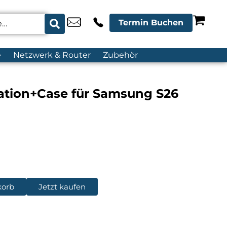
Termin Buchen
e
Netzwerk & Router
Zubehör
sation+Case für Samsung S26
korb
Jetzt kaufen