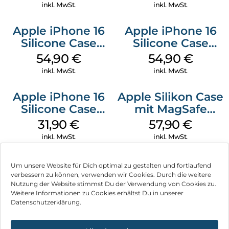
Transparent
Transparent
inkl. MwSt.
inkl. MwSt.
Apple iPhone 16
Apple iPhone 16
Silicone Case
Silicone Case
MagSafe Lake
MagSafe Black
54,90
€
54,90
€
Green
inkl. MwSt.
inkl. MwSt.
Apple iPhone 16
Apple Silikon Case
Silicone Case
mit MagSafe
MagSafe Fuchsia
iPhone 14 Pro
31,90
€
57,90
€
(PRODUCT)RED
inkl. MwSt.
inkl. MwSt.
Um unsere Website für Dich optimal zu gestalten und fortlaufend
verbessern zu können, verwenden wir Cookies. Durch die weitere
Nutzung der Website stimmst Du der Verwendung von Cookies zu.
Impressum
Weitere Informationen zu Cookies erhältst Du in unserer
Datenschutzerklärung.
AGB