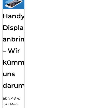
Handy
Displayfolie
anbringen
– Wir
kümmern
uns
darum!
ab 7,49 €
inkl. MwSt.