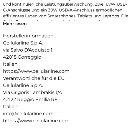
und kontinuierliche Leistungsüberwachung. Zwei 67W USB-
C-Anschlüsse und ein 30W USB-A-Anschluss ermöglichen
effizientes Laden von Smartphones, Tablets und Laptops. Die
GaN+-Technologie vereint hohe Leistung mit einem
Mehr lesen
kompakten Design, während der klappbare Stecker die
Tragbarkeit verbessert und das Ladegerät beim Transport
Herstellerinformation
schützt.
Cellularline S.p.A.
via Salvo D'Acquisto 1
42015 Correggio
Italien
https://www.cellularline.com
Verantwortliche für die EU
Cellularline S.p.A.
Via Grigoris Lambrakis 1/A
42122 Reggio Emilia RE
Italien
info@cellularline.com
https://www.cellularline.com