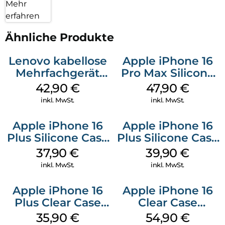
Mehr
erfahren
Ähnliche Produkte
Lenovo kabellose
Apple iPhone 16
Mehrfachgerät
Pro Max Silicone
Luna Grey
Case MagSafe
42,90
€
47,90
€
Black
inkl. MwSt.
inkl. MwSt.
Apple iPhone 16
Apple iPhone 16
Plus Silicone Case
Plus Silicone Case
MagSafe Lake
MagSafe Plum
37,90
€
39,90
€
Green
inkl. MwSt.
inkl. MwSt.
Apple iPhone 16
Apple iPhone 16
Plus Clear Case
Clear Case
MagSafe
MagSafe
35,90
€
54,90
€