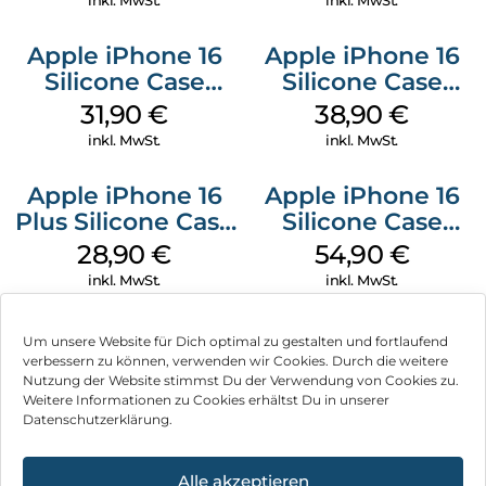
inkl. MwSt.
inkl. MwSt.
Apple iPhone 16
Apple iPhone 16
Silicone Case
Silicone Case
MagSafe Fuchsia
MagSafe
31,90
€
38,90
€
Ultramarine
inkl. MwSt.
inkl. MwSt.
Apple iPhone 16
Apple iPhone 16
Plus Silicone Case
Silicone Case
MagSafe Black
MagSafe Black
28,90
€
54,90
€
inkl. MwSt.
inkl. MwSt.
Um unsere Website für Dich optimal zu gestalten und fortlaufend
verbessern zu können, verwenden wir Cookies. Durch die weitere
Nutzung der Website stimmst Du der Verwendung von Cookies zu.
Impressum
Weitere Informationen zu Cookies erhältst Du in unserer
Datenschutzerklärung.
AGB
Datenschutz
Alle akzeptieren