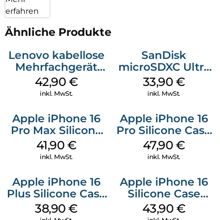
erfahren
Ähnliche Produkte
Lenovo kabellose
SanDisk
Mehrfachgerät
microSDXC Ultra
Luna Grey
128 GB + Adapter
42,90
€
33,90
€
Mobile
inkl. MwSt.
inkl. MwSt.
Apple iPhone 16
Apple iPhone 16
Pro Max Silicone
Pro Silicone Case
Case MagSafe
MagSafe Denim
41,90
€
47,90
€
Ultramarine
inkl. MwSt.
inkl. MwSt.
Apple iPhone 16
Apple iPhone 16
Plus Silicone Case
Silicone Case
MagSafe Denim
MagSafe Plum
38,90
€
43,90
€