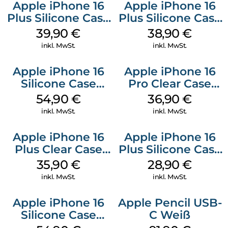
Apple iPhone 16
Apple iPhone 16
Plus Silicone Case
Plus Silicone Case
MagSafe Plum
MagSafe Denim
39,90
€
38,90
€
inkl. MwSt.
inkl. MwSt.
Apple iPhone 16
Apple iPhone 16
Silicone Case
Pro Clear Case
MagSafe Lake
MagSafe
54,90
€
36,90
€
Green
Transparent
inkl. MwSt.
inkl. MwSt.
Apple iPhone 16
Apple iPhone 16
Plus Clear Case
Plus Silicone Case
MagSafe
MagSafe Black
35,90
€
28,90
€
Transparent
inkl. MwSt.
inkl. MwSt.
Apple iPhone 16
Apple Pencil USB-
Silicone Case
C Weiß
MagSafe Black