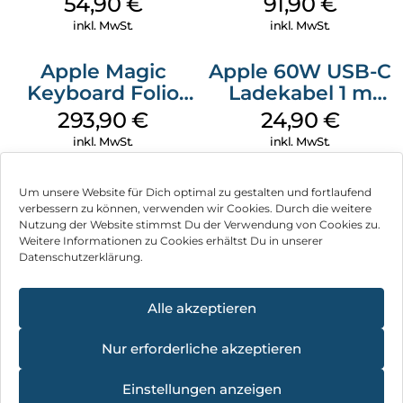
54,90
€
91,90
€
inkl. MwSt.
inkl. MwSt.
Apple Magic
Apple 60W USB-C
Keyboard Folio
Ladekabel 1 m
iPad 10.9″ (10.Gen.)
Weiß
293,90
€
24,90
€
Weiß
inkl. MwSt.
inkl. MwSt.
Um unsere Website für Dich optimal zu gestalten und fortlaufend
verbessern zu können, verwenden wir Cookies. Durch die weitere
Nutzung der Website stimmst Du der Verwendung von Cookies zu.
Impressum
Weitere Informationen zu Cookies erhältst Du in unserer
Datenschutzerklärung.
AGB
Datenschutz
Alle akzeptieren
Vertrag widerrufen
Nur erforderliche akzeptieren
Hinweis zur Batterieentsorgung
4.8
×
Einstellungen anzeigen