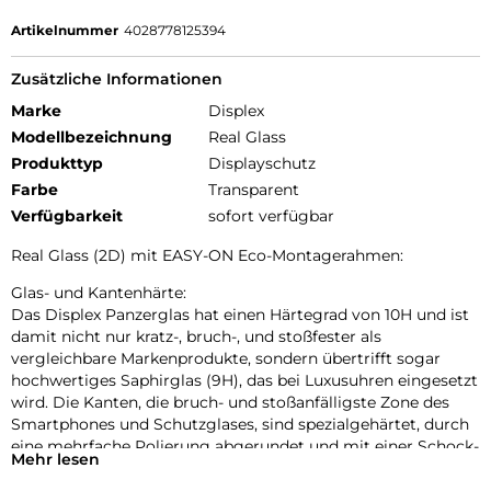
Artikelnummer
4028778125394
Zusätzliche Informationen
Marke
Displex
Modellbezeichnung
Real Glass
Produkttyp
Displayschutz
Farbe
Transparent
Verfügbarkeit
sofort verfügbar
Real Glass (2D) mit EASY-ON Eco-Montagerahmen:
Glas- und Kantenhärte:
Das Displex Panzerglas hat einen Härtegrad von 10H und ist
damit nicht nur kratz-, bruch-, und stoßfester als
vergleichbare Markenprodukte, sondern übertrifft sogar
hochwertiges Saphirglas (9H), das bei Luxusuhren eingesetzt
wird. Die Kanten, die bruch- und stoßanfälligste Zone des
Smartphones und Schutzglases, sind spezialgehärtet, durch
eine mehrfache Polierung abgerundet und mit einer Schock-
Mehr lesen
absorbierenden Kante (bei Full Cover Schutzgläsern)
veredelt. Durch dieses aufwendige Produktionsverfahren