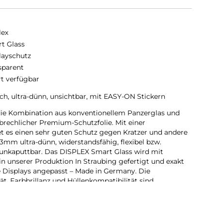
lex
t Glass
layschutz
sparent
rt verfügbar
ch, ultra-dünn, unsichtbar, mit EASY-ON Stickern
die Kombination aus konventionellem Panzerglas und
rbrechlicher Premium-Schutzfolie. Mit einer
t es einen sehr guten Schutz gegen Kratzer und andere
,3mm ultra-dünn, widerstandsfähig, flexibel bzw.
unkaputtbar. Das DISPLEX Smart Glass wird mit
n unserer Produktion In Straubing gefertigt und exakt
 Displays angepasst – Made in Germany. Die
t, Farbbrillanz und Hüllenkompatibilität sind
rd bis auf 5/100 mm genau auf die Smartphone