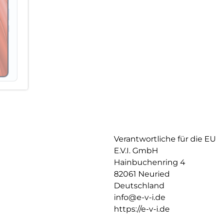
Mit den EASY-ON Montagestick
sich die Montage des Smart Gl
kein schiefes Aufliegen des S
für Lautsprecher oder Mikrofon
Verantwortliche für die EU
E.V.I. GmbH
Hainbuchenring 4
82061 Neuried
Deutschland
info@e-v-i.de
https://e-v-i.de