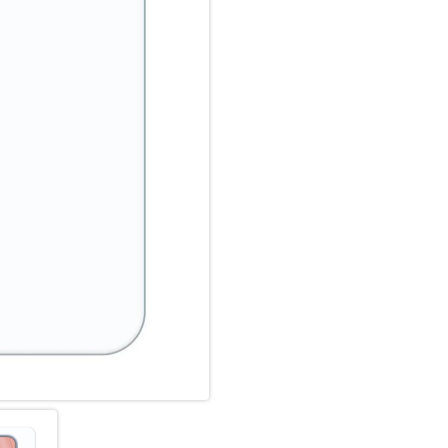
Konturen gefertigt und passt 
Schutzfolie ultradünn. Somit l
der Panzerglasfolie benutzen
Glass und Ihrer Lieblingshüll
Anti Fingerprint
Die oberste Schicht unserer 
Coating. Die hydro- und oleop
schmutzabweisend, extrem la
Scrollen. Durch diese Technolo
bleibt auch länger sauber und
Displex Screen Protector unte
Fingerprint-Sensoren aller Sm
Hochleistungs-Silikon
Nach der Montage des Schutzgl
Haft-Eigenschaften und eine kl
zuverlässig hält, ist das Sili
Hersteller angepasst. Auch die 
Displayschutzfolie können Si
und Farbtreue genießen.
Einfaches, blasenfreies Aufbri