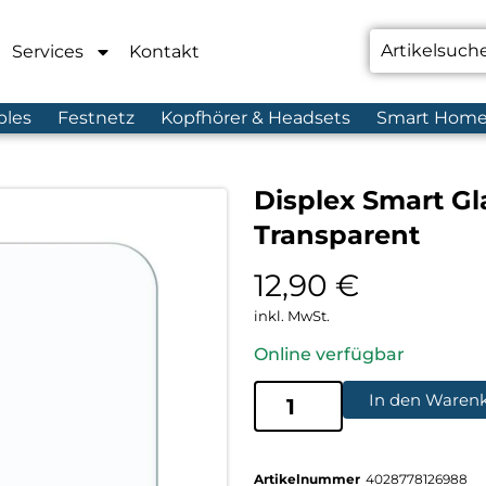
Services
Kontakt
bles
Festnetz
Kopfhörer & Headsets
Smart Hom
Displex Smart G
Transparent
12,90
€
inkl. MwSt.
Online verfügbar
In den Waren
Artikelnummer
4028778126988