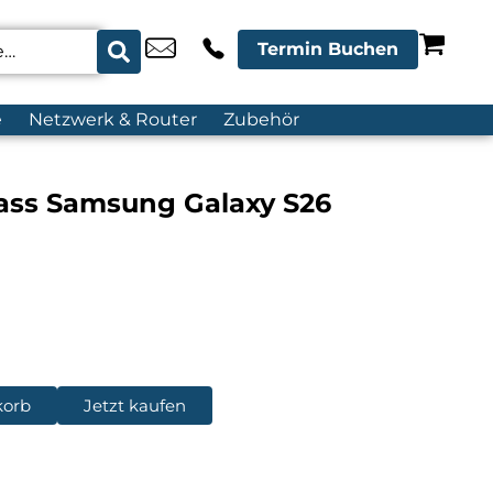
Termin Buchen
e
Netzwerk & Router
Zubehör
lass Samsung Galaxy S26
korb
Jetzt kaufen