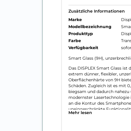
Zusätzliche Informationen
Marke
Disp
Modellbezeichnung
Smar
Produkttyp
Disp
Farbe
Tran
Verfügbarkeit
sofo
Smart Glass (9H), unzerbrechli
Das DISPLEX Smart Glass ist 
extrem dünner, flexibler, unze
Oberflächenhärte von 9H biete
Schäden. Zugleich ist es mit 0
biegsam und dadurch nahezu 
modernster Lasertechnologie i
an die Kontur des Smartphone
uneingeschränkte Funktionalitä
Mehr lesen
selbstverständlich garantiert.
Hüllenfreundlich
Unser DISPLEX Smart Glass wi