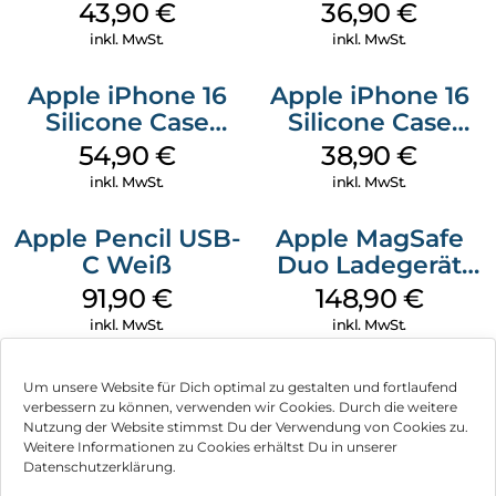
MagSafe Plum
MagSafe
43,90
€
36,90
€
Transparent
inkl. MwSt.
inkl. MwSt.
Apple iPhone 16
Apple iPhone 16
Silicone Case
Silicone Case
MagSafe Lake
MagSafe
54,90
€
38,90
€
Green
Ultramarine
inkl. MwSt.
inkl. MwSt.
Apple Pencil USB-
Apple MagSafe
C Weiß
Duo Ladegerät
Weiß
91,90
€
148,90
€
inkl. MwSt.
inkl. MwSt.
Um unsere Website für Dich optimal zu gestalten und fortlaufend
verbessern zu können, verwenden wir Cookies. Durch die weitere
Nutzung der Website stimmst Du der Verwendung von Cookies zu.
Impressum
Weitere Informationen zu Cookies erhältst Du in unserer
Datenschutzerklärung.
AGB