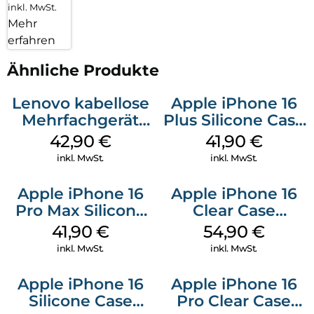
inkl. MwSt.
Mehr
erfahren
Ähnliche Produkte
Lenovo kabellose
Apple iPhone 16
Mehrfachgerät
Plus Silicone Case
Luna Grey
MagSafe Stone
42,90
€
41,90
€
Gray
inkl. MwSt.
inkl. MwSt.
Apple iPhone 16
Apple iPhone 16
Pro Max Silicone
Clear Case
Case MagSafe
MagSafe
41,90
€
54,90
€
Ultramarine
Transparent
inkl. MwSt.
inkl. MwSt.
Apple iPhone 16
Apple iPhone 16
Silicone Case
Pro Clear Case