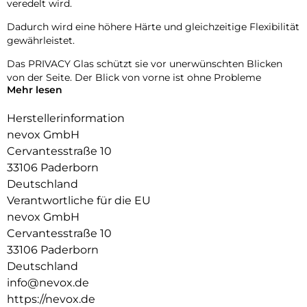
veredelt wird.
Dadurch wird eine höhere Härte und gleichzeitige Flexibilität
gewährleistet.
Das PRIVACY Glas schützt sie vor unerwünschten Blicken
von der Seite. Der Blick von vorne ist ohne Probleme
Mehr lesen
möglich, gleichzeitig wird der Blick von der Seite
abgedunkelt.
Herstellerinformation
Das NEVOGLASS 3D ist an den Kanten gewölbt und passt
nevox GmbH
sich somit dem Display an, wodurch eine bessere Haptik
Cervantesstraße 10
erzielt.
33106 Paderborn
Durch die Umformungen wird das komplette Display
Deutschland
zuverlässig geschützt.
Verantwortliche für die EU
nevox GmbH
Cervantesstraße 10
33106 Paderborn
Deutschland
info@nevox.de
https://nevox.de