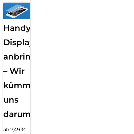
Handy
Displayfolie
anbringen
– Wir
kümmern
uns
darum!
ab 7,49 €