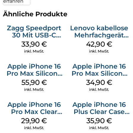
erfahren
Ähnliche Produkte
Zagg Speedport
Lenovo kabellose
30 Mit USB-C
Mehrfachgerät
Kabel Weiß
Luna Grey
33,90
€
42,90
€
inkl. MwSt.
inkl. MwSt.
Apple iPhone 16
Apple iPhone 16
Pro Max Silicone
Pro Max Silicone
Case MagSafe
Case MagSafe
55,90
€
34,90
€
Stone Gray
Denim
inkl. MwSt.
inkl. MwSt.
Apple iPhone 16
Apple iPhone 16
Pro Max Clear
Plus Clear Case
Case MagSafe
MagSafe
29,90
€
35,90
€
Transparent
Transparent
inkl. MwSt.
inkl. MwSt.