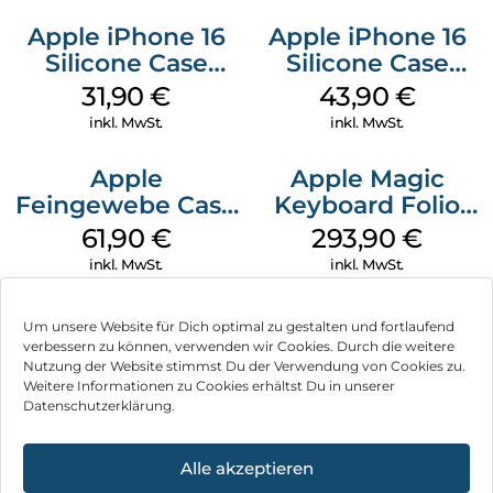
Apple iPhone 16
Apple iPhone 16
Silicone Case
Silicone Case
MagSafe Fuchsia
MagSafe Plum
31,90
€
43,90
€
inkl. MwSt.
inkl. MwSt.
Apple
Apple Magic
Feingewebe Case
Keyboard Folio
iPhone 15 Pro
iPad 10.9″ (10.Gen.)
61,90
€
293,90
€
MagSafe Schwarz
Weiß
inkl. MwSt.
inkl. MwSt.
Um unsere Website für Dich optimal zu gestalten und fortlaufend
verbessern zu können, verwenden wir Cookies. Durch die weitere
Nutzung der Website stimmst Du der Verwendung von Cookies zu.
Impressum
Weitere Informationen zu Cookies erhältst Du in unserer
Datenschutzerklärung.
AGB
Datenschutz
Alle akzeptieren