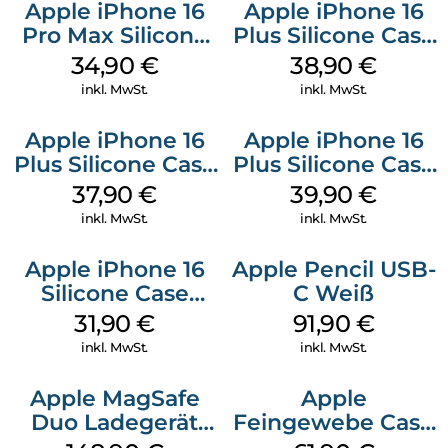
Apple iPhone 16
Apple iPhone 16
Pro Max Silicone
Plus Silicone Case
Case MagSafe
MagSafe Denim
34,90
€
38,90
€
Denim
inkl. MwSt.
inkl. MwSt.
Apple iPhone 16
Apple iPhone 16
Plus Silicone Case
Plus Silicone Case
MagSafe Lake
MagSafe Plum
37,90
€
39,90
€
Green
inkl. MwSt.
inkl. MwSt.
Apple iPhone 16
Apple Pencil USB-
Silicone Case
C Weiß
MagSafe Fuchsia
31,90
€
91,90
€
inkl. MwSt.
inkl. MwSt.
Apple MagSafe
Apple
Duo Ladegerät
Feingewebe Case
Weiß
iPhone 15 Pro