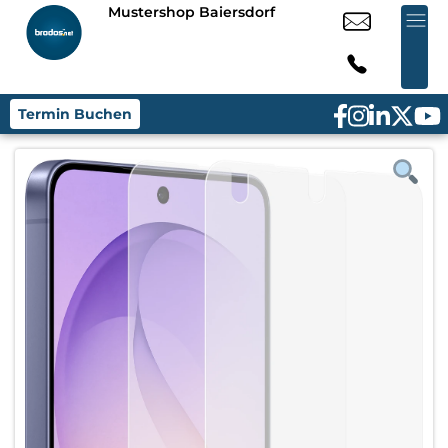
Mustershop Baiersdorf
Termin Buchen