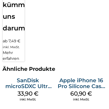
kümmern
uns
darum!
ab 7,49 €
inkl. MwSt.
Mehr
erfahren
Ähnliche Produkte
SanDisk
Apple iPhone 16
microSDXC Ultra
Pro Silicone Case
128 GB + Adapter
MagSafe Stone
33,90
€
60,90
€
Mobile
Gray
inkl. MwSt.
inkl. MwSt.