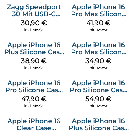
Zagg Speedport
Apple iPhone 16
30 Mit USB-C
Pro Max Silicone
Kabel Weiß
Case MagSafe
30,90
€
41,90
€
Ultramarine
inkl. MwSt.
inkl. MwSt.
Apple iPhone 16
Apple iPhone 16
Plus Silicone Case
Pro Max Silicone
MagSafe Denim
Case MagSafe
38,90
€
34,90
€
Denim
inkl. MwSt.
inkl. MwSt.
Apple iPhone 16
Apple iPhone 16
Pro Silicone Case
Pro Silicone Case
MagSafe Denim
MagSafe Black
47,90
€
54,90
€
inkl. MwSt.
inkl. MwSt.
Apple iPhone 16
Apple iPhone 16
Clear Case
Plus Silicone Case