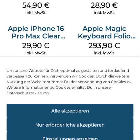
MagSafe
MagSafe Black
54,90
€
28,90
€
Transparent
inkl. MwSt.
inkl. MwSt.
Apple iPhone 16
Apple Magic
Pro Max Clear
Keyboard Folio
Case MagSafe
iPad 10.9″ (10.Gen.)
29,90
€
293,90
€
Transparent
Weiß
inkl. MwSt.
inkl. MwSt.
Um unsere Website für Dich optimal zu gestalten und fortlaufend
verbessern zu können, verwenden wir Cookies. Durch die weitere
Nutzung der Website stimmst Du der Verwendung von Cookies zu.
Impressum
Weitere Informationen zu Cookies erhältst Du in unserer
Datenschutzerklärung.
AGB
Datenschutz
Alle akzeptieren
Vertrag widerrufen
Nur erforderliche akzeptieren
Hinweis zur Batterieentsorgung
×
Einstellungen anzeigen