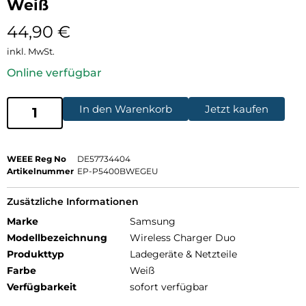
Weiß
44,90
€
inkl. MwSt.
Online verfügbar
In den Warenkorb
Jetzt kaufen
WEEE Reg No
DE57734404
Artikelnummer
EP-P5400BWEGEU
Zusätzliche Informationen
Marke
Samsung
Modellbezeichnung
Wireless Charger Duo
Produkttyp
Ladegeräte & Netzteile
Farbe
Weiß
Verfügbarkeit
sofort verfügbar