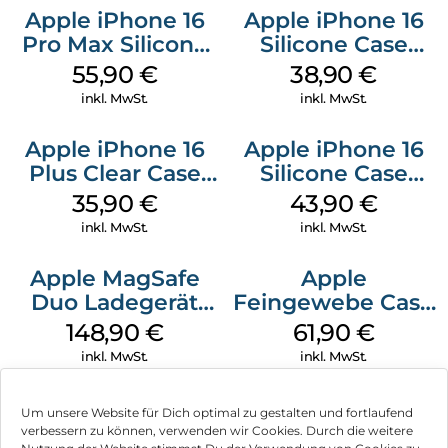
Apple iPhone 16
Apple iPhone 16
Pro Max Silicone
Silicone Case
Case MagSafe
MagSafe
55,90
€
38,90
€
Stone Gray
Ultramarine
inkl. MwSt.
inkl. MwSt.
Apple iPhone 16
Apple iPhone 16
Plus Clear Case
Silicone Case
MagSafe
MagSafe Plum
35,90
€
43,90
€
Transparent
inkl. MwSt.
inkl. MwSt.
Apple MagSafe
Apple
Duo Ladegerät
Feingewebe Case
Weiß
iPhone 15 Pro
148,90
€
61,90
€
MagSafe Schwarz
inkl. MwSt.
inkl. MwSt.
Um unsere Website für Dich optimal zu gestalten und fortlaufend
verbessern zu können, verwenden wir Cookies. Durch die weitere