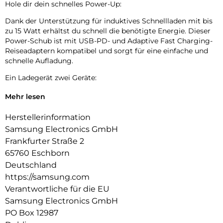
Hole dir dein schnelles Power-Up:
Dank der Unterstützung für induktives Schnellladen mit bis
zu 15 Watt erhältst du schnell die benötigte Energie. Dieser
Power-Schub ist mit USB-PD- und Adaptive Fast Charging-
Reiseadaptern kompatibel und sorgt für eine einfache und
schnelle Aufladung.
Ein Ladegerät zwei Geräte:
Du kannst zwei kompatible Geräte gleichzeitig aufladen –
Mehr lesen
egal ob es dein Smartphone und deine Galaxy Watch ist oder
die Galaxy Watch und deine Galaxy Buds.
Herstellerinformation
Samsung Electronics GmbH
Lade deine Geräte schnell wieder auf:
Frankfurter Straße 2
Der Wireless Charger Duo verfügt über ein eingebautes
65760 Eschborn
Kühlsystem mit Lüfter und lädt dein Smartphone schnell
Deutschland
und mit wenig Stromverbrauch auf.
https://samsung.com
Lade dein Galaxy sicher auf:
Verantwortliche für die EU
Samsung Electronics GmbH
Der Wireless Charger Duo mit einer Ladeleistung von bis zu
15 Watt ist eine gute Wahl, um dein kompatibles Galaxy vor
PO Box 12987
hohen Temperaturen und Feuchtigkeit sowie vor