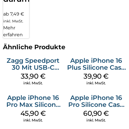
ab 7,49 €
inkl. MwSt.
Mehr
erfahren
Ähnliche Produkte
Zagg Speedport
Apple iPhone 16
30 Mit USB-C
Plus Silicone Case
Kabel Weiß
MagSafe Plum
33,90
€
39,90
€
inkl. MwSt.
inkl. MwSt.
Apple iPhone 16
Apple iPhone 16
Pro Max Silicone
Pro Silicone Case
Case MagSafe
MagSafe Stone
45,90
€
60,90
€
Ultramarine
Gray
inkl. MwSt.
inkl. MwSt.