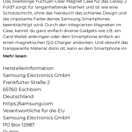
Das zweiteilige Yuchuan Clear Magnet Case für das Galaxy Z
Fold7 sorgt für langanhaltende Klarheit und ist wie eine
Schutzschicht, ohne das hierdurch das schlanke Design und
die imposante Farbe deines Samsung Smartphones
beeinträchtigt wird. Durch den integrierten Magneten im
Case, kannst du ganz einfach diverse Gadgets wie z.B. ein
Card Wallet anbringen oder dein Smartphone einfach an
einen magnetischen Qi2-Charger andocken. Und obwohl das
transparente Material dünn ist, kann es dein Smartphone im
Alltag vor möglichen kleineren Schäden schützen.
Mehr lesen
Herstellerinformation
Samsung Electronics GmbH
Frankfurter Straße 2
65760 Eschborn
Deutschland
https://samsung.com
Verantwortliche für die EU
Samsung Electronics GmbH
PO Box 12987
Dublin