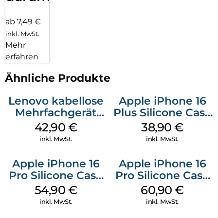
ab 7,49 €
inkl. MwSt.
Mehr
erfahren
Ähnliche Produkte
Lenovo kabellose
Apple iPhone 16
Mehrfachgerät
Plus Silicone Case
Luna Grey
MagSafe Denim
42,90
€
38,90
€
inkl. MwSt.
inkl. MwSt.
Apple iPhone 16
Apple iPhone 16
Pro Silicone Case
Pro Silicone Case
MagSafe Black
MagSafe Stone
54,90
€
60,90
€
Gray
inkl. MwSt.
inkl. MwSt.