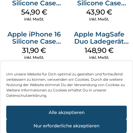
Silicone Case
Silicone Case
MagSafe Black
MagSafe Plum
54,90
€
43,90
€
inkl. MwSt.
inkl. MwSt.
Apple iPhone 16
Apple MagSafe
Silicone Case
Duo Ladegerät
MagSafe Fuchsia
Weiß
31,90
€
148,90
€
inkl. MwSt.
inkl. MwSt.
Um unsere Website für Dich optimal zu gestalten und fortlaufend
verbessern zu können, verwenden wir Cookies. Durch die weitere
Nutzung der Website stimmst Du der Verwendung von Cookies zu.
Impressum
Weitere Informationen zu Cookies erhältst Du in unserer
Datenschutzerklärung.
AGB
Datenschutz
Alle akzeptieren
Vertrag widerrufen
Nur erforderliche akzeptieren