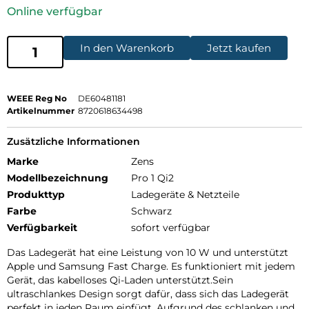
Online verfügbar
In den Warenkorb
Jetzt kaufen
WEEE Reg No
DE60481181
Artikelnummer
8720618634498
Zusätzliche Informationen
Marke
Zens
Modellbezeichnung
Pro 1 Qi2
Produkttyp
Ladegeräte & Netzteile
Farbe
Schwarz
Verfügbarkeit
sofort verfügbar
Das Ladegerät hat eine Leistung von 10 W und unterstützt
Apple und Samsung Fast Charge. Es funktioniert mit jedem
Gerät, das kabelloses Qi-Laden unterstützt.Sein
ultraschlankes Design sorgt dafür, dass sich das Ladegerät
perfekt in jeden Raum einfügt. Aufgrund des schlanken und