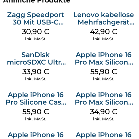
Ähnliche Produkte
Zagg Speedport
Lenovo kabellose
30 Mit USB-C
Mehrfachgerät
Kabel Weiß
Luna Grey
30,90
€
42,90
€
inkl. MwSt.
inkl. MwSt.
SanDisk
Apple iPhone 16
microSDXC Ultra
Pro Max Silicone
128 GB + Adapter
Case MagSafe
33,90
€
55,90
€
Mobile
Stone Gray
inkl. MwSt.
inkl. MwSt.
Apple iPhone 16
Apple iPhone 16
Pro Silicone Case
Pro Max Silicone
MagSafe Stone
Case MagSafe
55,90
€
34,90
€
Gray
Denim
inkl. MwSt.
inkl. MwSt.
Apple iPhone 16
Apple iPhone 16