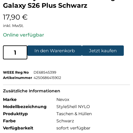
Galaxy S26 Plus Schwarz
17,90
€
inkl. MwSt.
Online verfügbar
In den Warenkorb
Jetzt kaufen
WEEE Reg No
DE68545399
Artikelnummer
4250686415902
Zusätzliche Informationen
Marke
Nevox
Modellbezeichnung
StyleShell NYLO
Produkttyp
Taschen & Hüllen
Farbe
Schwarz
Verfügbarkeit
sofort verfügbar