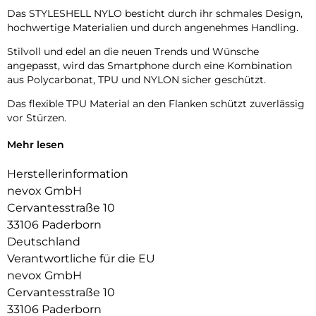
Das STYLESHELL NYLO besticht durch ihr schmales Design,
hochwertige Materialien und durch angenehmes Handling.
Stilvoll und edel an die neuen Trends und Wünsche
angepasst, wird das Smartphone durch eine Kombination
aus Polycarbonat, TPU und NYLON sicher geschützt.
Das flexible TPU Material an den Flanken schützt zuverlässig
vor Stürzen.
Das Display ist durch die seitlichen Flanken geschützt.
Mehr lesen
Durch die verwendeten Materialien ist ihr Gerät bestens
Herstellerinformation
geschützt.
nevox GmbH
Die Anschlüsse, Knöpfe und Kamera bleiben voll zugänglich.
Cervantesstraße 10
33106 Paderborn
Hochwertiges Schmutzabweisendes Material und langlebige
Deutschland
Zusammensetzung der Materialien.
Verantwortliche für die EU
nevox GmbH
Cervantesstraße 10
33106 Paderborn