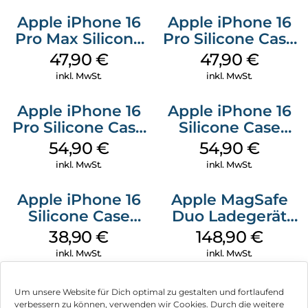
Apple iPhone 16
Apple iPhone 16
Pro Max Silicone
Pro Silicone Case
Case MagSafe
MagSafe Denim
47,90
€
47,90
€
Black
inkl. MwSt.
inkl. MwSt.
Apple iPhone 16
Apple iPhone 16
Pro Silicone Case
Silicone Case
MagSafe Black
MagSafe Black
54,90
€
54,90
€
inkl. MwSt.
inkl. MwSt.
Apple iPhone 16
Apple MagSafe
Silicone Case
Duo Ladegerät
MagSafe
Weiß
38,90
€
148,90
€
Ultramarine
inkl. MwSt.
inkl. MwSt.
Um unsere Website für Dich optimal zu gestalten und fortlaufend
verbessern zu können, verwenden wir Cookies. Durch die weitere