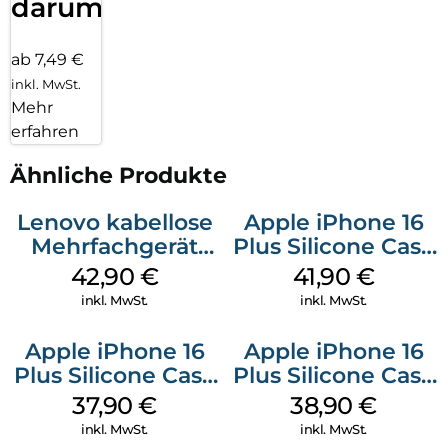
darum!
ab 7,49 €
inkl. MwSt.
Mehr
erfahren
Ähnliche Produkte
Lenovo kabellose
Apple iPhone 16
Mehrfachgerät
Plus Silicone Case
Luna Grey
MagSafe Stone
42,90
€
41,90
€
Gray
inkl. MwSt.
inkl. MwSt.
Apple iPhone 16
Apple iPhone 16
Plus Silicone Case
Plus Silicone Case
MagSafe Lake
MagSafe Denim
37,90
€
38,90
€
Green
inkl. MwSt.
inkl. MwSt.